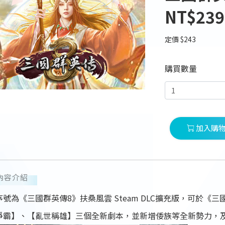
NT$239
定價 $243
購買數量
加入購
內容介紹
序號為《三國群英傳8》扶桑風雲 Steam DLC擴充版，可於
爭霸】、【亂世稱雄】三個全新劇本，並新增倭族等全新勢力，