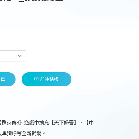
物車
前往結帳
《三國群英傳8》遊戲中擴充【天下歸晉】、【巾
及卑彌呼等全新武將。