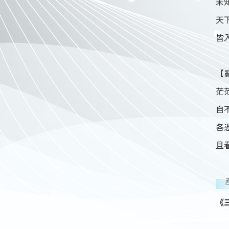
未
天
皆入
【
茫
自
各
且
《