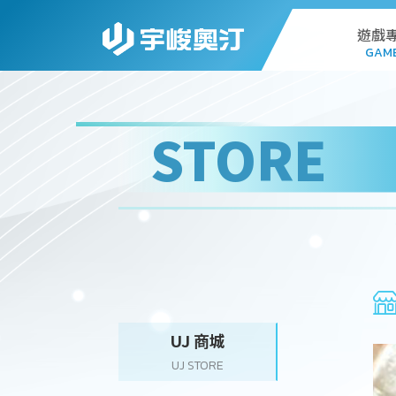
遊戲
GAM
AL
STORE
G
PC
STA
WEB
UJ 商城
UJ STORE
DO