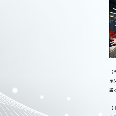
【
承
盡
【