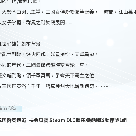
知的年代,武臨巾幗，
下大勢不由男兒主掌，三國女傑紛紛揭竿起義，一時間，江山萬
女子掌握，群鳳之戰於焉展開......
亂世稱雄】劇本背景
茫亂世到臨，烽火四起，妖星掠空，天垂異象。
不同的年代，三國豪傑跨越時空齊聚一堂，
憑文韜武略，領千軍萬馬，爭奪天下霸主之位。
看三國群英浴血千里，譜寫神州大地嶄新傳奇………
產品內容
三國群英傳8》扶桑風雲 Steam DLC擴充版遊戲啟動序號1組