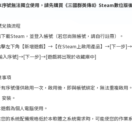
本序號無法獨立使用，請先購買《三國群英傳8》Steam數位版
號兌換流程
.請下載Steam，並登入帳號（若您尚無帳號，請自行註冊）。
.點擊左下角【新增遊戲】→【在Steam上啟用產品】→[下一步]→
.[輸入序號]→[下一步]→[遊戲將出現於收藏庫中]
意事項
.所有序號僅供啟用一次，啟用後，即與帳號綁定，無法重複啟用
、安裝。
.本遊戲為個人電腦使用。
.當您的系統配備規格低於本軟體之系統需求時，可能使您的作業
！