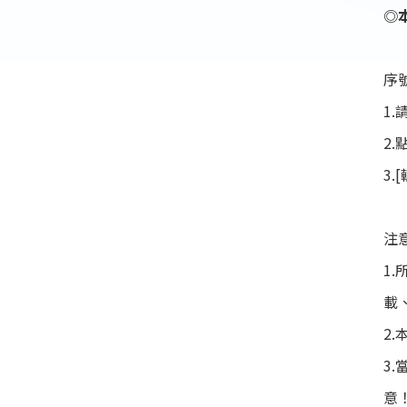
◎
序
1
2
3
注
1
載
2
3
意