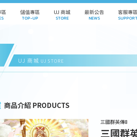
專區
儲值專區
UJ 商城
最新公告
客服專
ES
TOP-UP
STORE
NEWS
SUPPOR
L GAMES
TOP-UP
STORE
POL
AMES
HISTORY
CART
FA
UJ 商城
UJ STORE
 GAMES
REDEEM CODE
DOWN
NDALONE
HISTORY
SUB
商品介紹 PRODUCTS
 GAMES
SUSPE
三國群英傳8
WNLOAD
三國群英