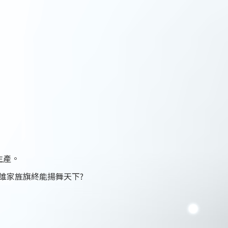
生產。
誰家旌旗終能揚舞天下?