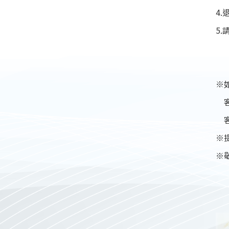
4
5
※
客服
客服
※
※