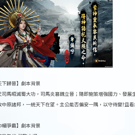
天下歸晉】劇本背景
父司馬昭滅蜀大功，司馬炎篡魏立晉；隨即施策增強國力、發展
收中原諸邦，一統天下在望。主公能否偏安一隅，以守待變?且看
巾幗爭霸】劇本背景