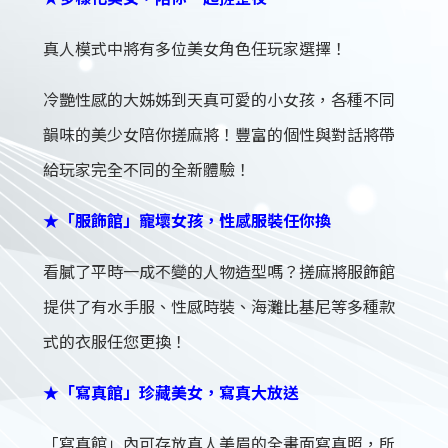
真人模式中將有多位美女角色任玩家選擇！
冷艷性感的大姊姊到天真可愛的小女孩，各種不同
韻味的美少女陪你搓麻將！豐富的個性與對話將帶
給玩家完全不同的全新體驗！
★「服飾館」寵壞女孩，性感服裝任你換
看膩了平時一成不變的人物造型嗎？搓麻將服飾館
提供了有水手服、性感時裝、海灘比基尼等多種款
式的衣服任您更換！
★「寫真館」珍藏美女，寫真大放送
「寫真館」內可存放真人美眉的全畫面寫真照，所