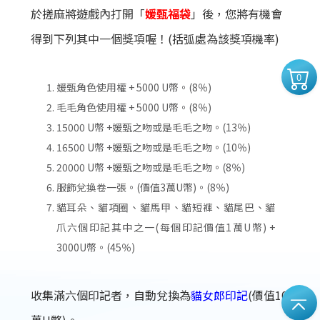
於搓麻將遊戲內打開「
媛甄福袋
」後，您將有機會
得到下列其中一個獎項喔！(括弧處為該獎項機率)
0
媛甄角色使用權 + 5000 U幣。(8％)
毛毛角色使用權 + 5000 U幣。(8％)
15000 U幣 +媛甄之吻或是毛毛之吻。(13％)
16500 U幣 +媛甄之吻或是毛毛之吻。(10％)
20000 U幣 +媛甄之吻或是毛毛之吻。(8％)
服飾兌換卷一張。(價值3萬U幣)。(8％)
貓耳朵、貓項圈、貓馬甲、貓短褲、貓尾巴、貓
爪六個印記其中之一(每個印記價值1萬U幣) +
3000U幣。(45％)
收集滿六個印記者，自動兌換為
貓女郎印記
(價值10
萬U幣)。