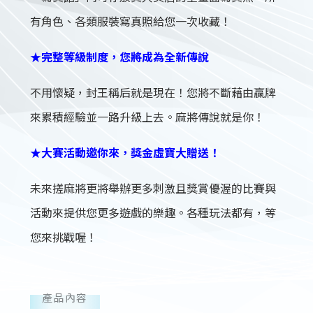
有角色、各類服裝寫真照給您一次收藏！
★完整等級制度，您將成為全新傳說
不用懷疑，封王稱后就是現在！您將不斷藉由贏牌
來累積經驗並一路升級上去。麻將傳說就是你！
★大賽活動邀你來，獎金虛寶大贈送！
未來搓麻將更將舉辦更多刺激且獎賞優渥的比賽與
活動來提供您更多遊戲的樂趣。各種玩法都有，等
您來挑戰喔！
產品內容