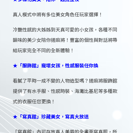
真人模式中將有多位美女角色任玩家選擇！
冷艷性感的大姊姊到天真可愛的小女孩，各種不同
韻味的美少女陪你搓麻將！豐富的個性與對話將帶
給玩家完全不同的全新體驗！
★「服飾館」寵壞女孩，性感服裝任你換
看膩了平時一成不變的人物造型嗎？搓麻將服飾館
提供了有水手服、性感時裝、海灘比基尼等多種款
式的衣服任您更換！
★「寫真館」珍藏美女，寫真大放送
「寫真館」內可存放真人美眉的全畫面寫真照，所