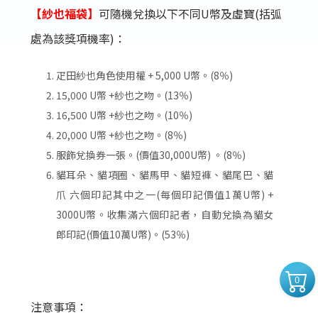
【紗也福袋】
可隨機兌換以下不同U幣及虛寶(括弧
處為該獎項機率)：
疋田紗也角色使用權 + 5,000 U幣。(8％)
15,000 U幣 +紗也之吻。(13％)
16,500 U幣 +紗也之吻。(10％)
20,000 U幣 +紗也之吻。(8％)
服飾兌換券一張。(價值30,000U幣) 。(8％)
貓耳朵、貓項圈、貓馬甲、貓短褲、貓尾巴、貓
爪 六個印記其中之一(每個印記價值1萬U幣) +
3000U幣。收集滿六個印記者，自動兌換為貓女
郎印記(價值10萬U幣)。(53％)
0
注意事項：