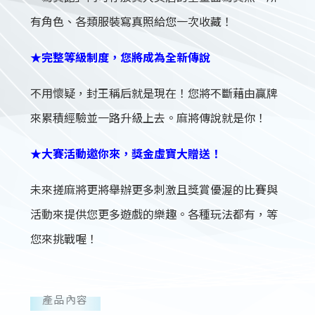
有角色、各類服裝寫真照給您一次收藏！
★完整等級制度，您將成為全新傳說
不用懷疑，封王稱后就是現在！您將不斷藉由贏牌
來累積經驗並一路升級上去。麻將傳說就是你！
★大賽活動邀你來，獎金虛寶大贈送！
未來搓麻將更將舉辦更多刺激且獎賞優渥的比賽與
活動來提供您更多遊戲的樂趣。各種玩法都有，等
您來挑戰喔！
產品內容