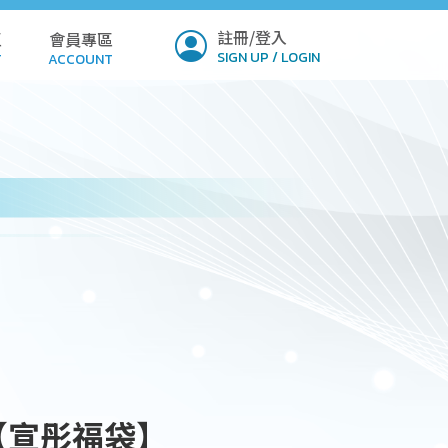
註冊/登入
區
會員專區
SIGN UP / LOGIN
T
ACCOUNT
ICY
PROFILE
Q
SETTINGS
LOAD
VERIFY
MIT
NSION
【宣彤福袋】