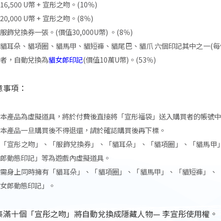
16,500 U幣 + 宣彤之吻。(10％)
20,000 U幣 + 宣彤之吻。(8％)
服飾兌換券一張。(價值30,000U幣) 。(8％)
貓耳朵、貓項圈、貓馬甲、貓短褲、貓尾巴、貓爪 六個印記其中之一(每個印
者，自動兌換為
貓女郎印記
(價值10萬U幣)。(53％)
意事項：
本產品為虛擬道具，將於付費後直接將「宣彤福袋」送入購買者的帳號中
本產品一旦購買後不得退還，請於確認購買後再下標。
「宣彤之吻」、「服飾兌換券」、「貓耳朵」、「貓項圈」、「貓馬甲
郎動態印記」等為遊戲內虛擬道具。
需身上同時擁有「貓耳朵」、「貓項圈」、「貓馬甲」、「貓短褲」、
女郎動態印記」。
集滿十個「宣彤之吻」將自動兌換成隱藏人物— 李宣彤使用權。