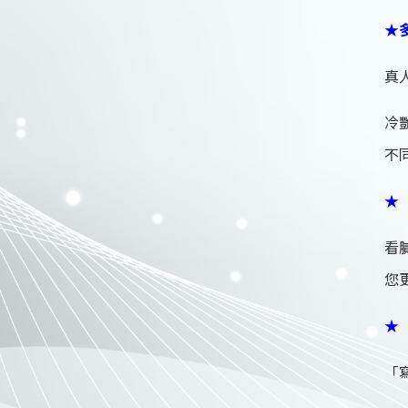
★
真
冷
不
★
看
您
★
「