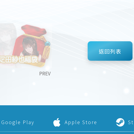
返回列表
PREV
Google Play
Apple Store
S