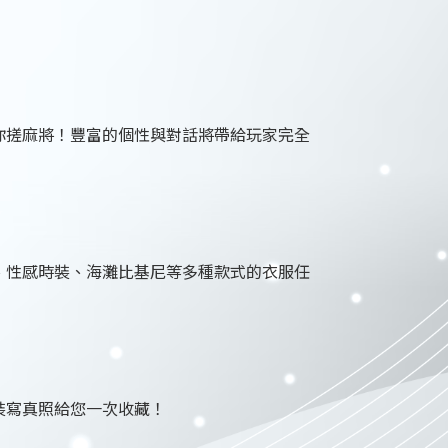
你搓麻將！豐富的個性與對話將帶給玩家完全
、性感時裝、海灘比基尼等多種款式的衣服任
裝寫真照給您一次收藏！