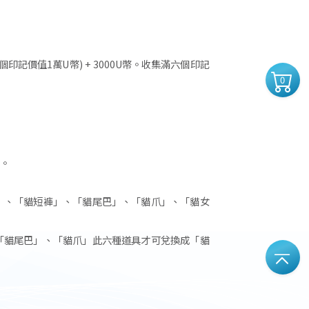
記價值1萬U幣) + 3000U幣。收集滿六個印記
0
。
」、「貓短褲」、「貓尾巴」、「貓爪」、「貓女
「貓尾巴」、「貓爪」此六種道具才可兌換成「貓