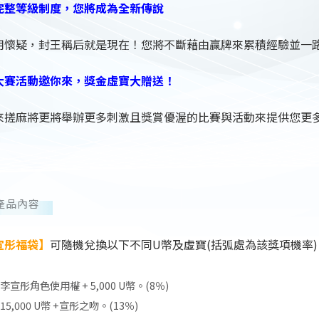
完整等級制度，您將成為全新傳說
用懷疑，封王稱后就是現在！您將不斷藉由贏牌來累積經驗並一
大賽活動邀你來，獎金虛寶大贈送！
來搓麻將更將舉辦更多刺激且獎賞優渥的比賽與活動來提供您更
！
產品內容
宣彤福袋】
可隨機兌換以下不同U幣及虛寶(括弧處為該獎項機率)
李宣彤角色使用權 + 5,000 U幣。(8％)
15,000 U幣 +宣彤之吻。(13％)