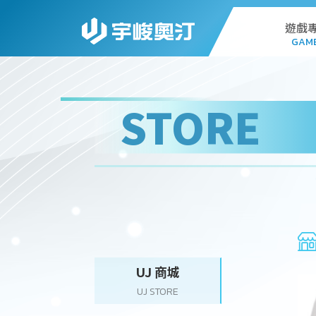
遊戲
GAM
AL
STORE
G
PC
STA
WEB
UJ 商城
UJ STORE
DO