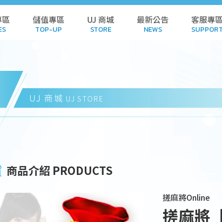
專區
儲值專區
UJ 商城
最新公告
客服專
ES
TOP-UP
STORE
NEWS
SUPPOR
L GAMES
TOP-UP
STORE
POL
AMES
HISTORY
CART
FA
UJ 商城
UJ STORE
 GAMES
REDEEM CODE
DOWN
NDALONE
HISTORY
SUB
商品介紹 PRODUCTS
 GAMES
SUSPE
搓麻將Online
WNLOAD
搓麻將