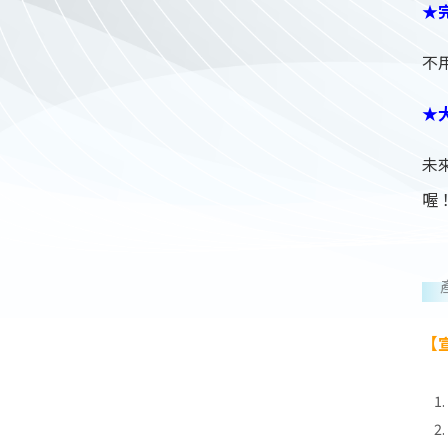
★
不
★
未
喔
【