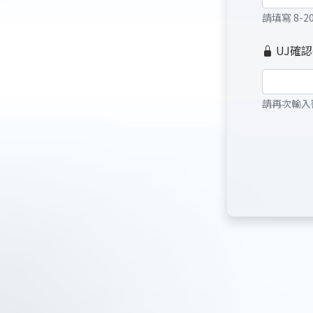
請填寫 8-
UJ確
請再次輸入