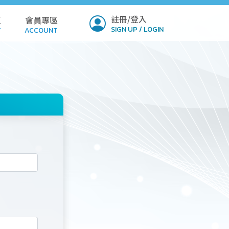
註冊/登入
區
會員專區
SIGN UP / LOGIN
T
ACCOUNT
ICY
PROFILE
Q
SETTINGS
LOAD
VERIFY
MIT
NSION