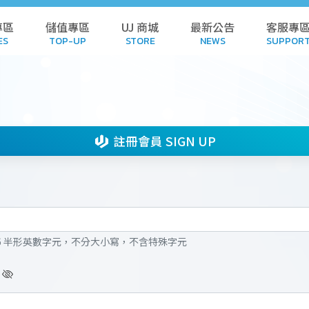
專區
儲值專區
UJ 商城
最新公告
客服專
ES
TOP-UP
STORE
NEWS
SUPPOR
L GAMES
TOP-UP
STORE
POL
AMES
HISTORY
CART
FA
註冊會員 SIGN UP
 GAMES
REDEEM CODE
DOWN
NDALONE
HISTORY
SUB
-16 半形英數字元，不分大小寫，不含特殊字元
 GAMES
SUSPE
WNLOAD