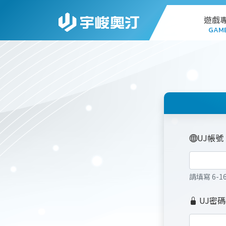
遊戲
GAM
AL
G
PC
UJ帳號
STA
請填寫 6
WEB
UJ密碼
DO