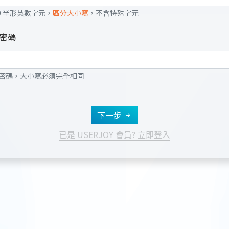
20 半形英數字元，
區分大小寫
，不含特殊字元
認密碼
密碼，大小寫必須完全相同
下一步
已是 USERJOY 會員? 立即登入