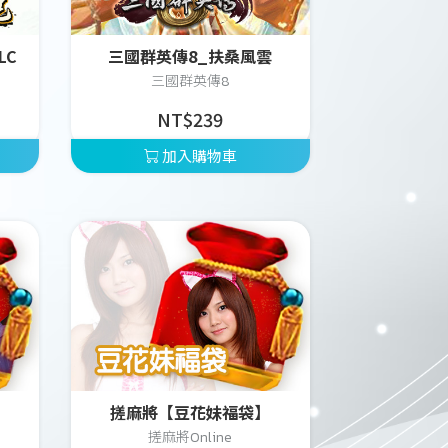
LC
三國群英傳8_扶桑風雲
三國群英傳8
NT$239
加入購物車
搓麻將【豆花妹福袋】
搓麻將Online