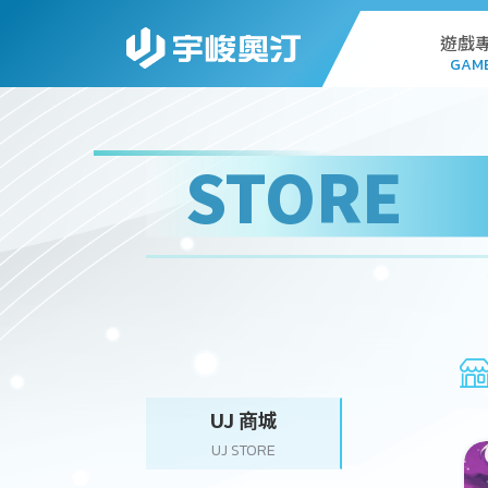
遊戲
GAM
AL
STORE
G
PC
STA
WEB
UJ 商城
UJ STORE
DO