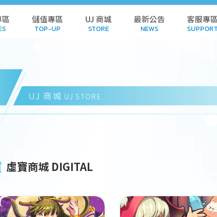
專區
儲值專區
UJ 商城
最新公告
客服專
ES
TOP-UP
STORE
NEWS
SUPPOR
L GAMES
TOP-UP
STORE
POL
AMES
HISTORY
CART
FA
UJ 商城
UJ STORE
 GAMES
REDEEM CODE
DOWN
NDALONE
HISTORY
SUB
虛寶商城 DIGITAL
 GAMES
SUSPE
WNLOAD