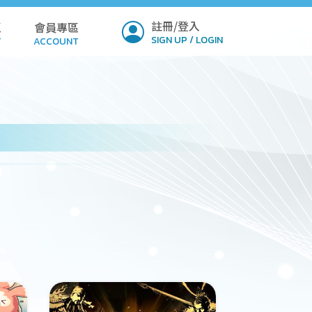
註冊/登入
區
會員專區
SIGN UP / LOGIN
T
ACCOUNT
ICY
PROFILE
Q
SETTINGS
LOAD
VERIFY
MIT
NSION