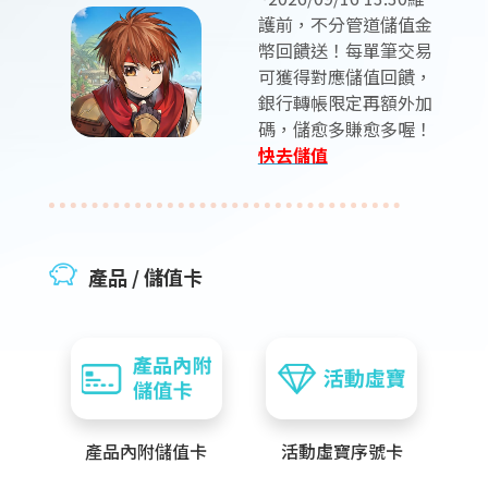
護前，不分管道儲值金
幣回饋送！每單筆交易
可獲得對應儲值回饋，
銀行轉帳限定再額外加
碼，儲愈多賺愈多喔！
快去儲值
產品 / 儲值卡
產品內附儲值卡
活動虛寶序號卡