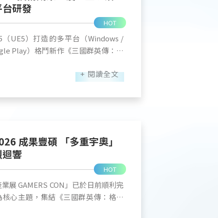
平台研發
HOT
 5（UE5）打造的多平台（Windows /
e / Google Play）格鬥新作《三國群英傳：格
S CON 現場展出圓滿落幕。為期五天展期
+ 閱讀全文
踴躍參與，現場實機試玩區人潮不斷。
片與現場精彩照片，並公開最新研發優
引眾多玩家現場登台切磋，展示成熟的
現連續三年皆來參賽的忠實玩家，憑藉
erBee），抱走總計 20,000 元高
2026 成果豐碩 「多重宇奧」
烈迴響
20,000 元獎金真的非常難得，而且
HOT
家認真研究對策並取得成果非常令人高
」 官方表示，展期中各
業展 GAMERS CON」已於日前順利完
 YouTube 頻道，社群平台也將持
為核心主題，集結《三國群英傳：格鬥
賞。 ■ UE5 打造視覺
州》與《幻世錄 重製版》，以及與智寶