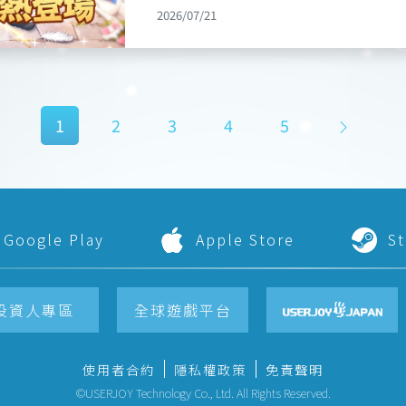
■ 全新戰鬥介面 打造更加流暢直覺的策略體驗 隨著試玩版正式
似有隱疾。他強忍痛楚，未表明異狀。
2026/07/21
於7月14日全伺服器開放第五分流，提
錄 重製版》也同步帶來全面翻新的戰鬥
過。 此時，塵不染質問楊風是否真能擔負終生守護青雀之責。楊風懇切立誓，他
夠盡情享受天使學園的歡樂時光。 咖波餵食大作戰第二波開跑 超萌表情包持續
式享受策略戰棋的樂趣。 針對戰鬥 UI 進行現代化調整，重新整合角色資訊、技
願意共度餘生。塵不染一笑置之，卻突
解鎖 隨著玩家持續湧入伊甸園大陸，各項活動也持續展開。其中與超人氣
能列表、狀態效果、敵我資訊及戰場顯示
驚，怒而出手，戰敗後吐血，竟已為救青雀而耗損壽元
IP「貓貓蟲咖波」合作的「咖波餵食大
更加清晰的介面設計，不僅降低資訊閱讀
姿，痛斥楊風不愛惜自身，無資格守護他
要蒐集指定數量的咖波飼料，即可獲得「
判斷更為流暢。此外，新版戰鬥介面新
1
2
3
4
5
定表示：「無論她是誰，我都愛她。」 在你勸解下，塵不染終於同意修復傀偶，
可以使用可愛又生動的咖波表情來互動。 除了表情符號外，官方也同步釋出玩家
【技能說明】等多項便利功能，更有效率地規劃每一步
並親口坦言：青雀的身體恐已嚴重耗損
期待已久的「咖波坐騎」，並且在8月4
外，本作也加入「動態難度調整」與「回
摯，終於決定派你踏上尋找曼陀羅花的旅程，為
將能夠穿上最萌的咖波睡衣，在伊甸園大
度自由切換難度，不必重新開始遊戲；若
－青雀》 青雀：青雀是塵不染門下女弟子，乖巧純真，擅長符術與陣法。她曾在
持續參與活動，蒐集各式聯動道具，將超萌咖波
新規劃戰術，大幅降低試錯成本，更專注於策略思
地靈宮沉睡多年，失去過往記憶，只隱約
熱進行中 提升等級即可獲得活動獎勵 為鼓勵玩家持續成長，官方也規劃了一系
搶先開放試玩 重溫策略戰棋魅力 本次試玩版收錄《幻世錄》初期七個經典關
Google Play
Apple Store
S
爺爺、師父、哥哥的話。她乖巧、純粹、
列的衝等挑戰活動，邀請小天使們一同提
卡，玩家將跟隨雷歐納德率領的第二騎士
雜的感情。但其實看似不諳世事的她，卻
內，玩家只要達成指定的技能等級或功勳
步揭開法魯西翁大陸背後的陰謀。 重製版保留原作經典的關卡設計與策略玩法，
靈宮整理爺爺遺物時，發現爺爺留下的青
戲內NPC活動組長兌換高效藥水、速行
同時全面升級角色模型、戰場演出與操作
甚至可能與她失去的記憶有關。青雀告知
投資人專區
全球遊戲平台
運卡、或小遊戲卡等多項實用道具。 本次衝等挑戰將分為「技能等級挑戰」與
讓玩家再次感受地形運用、角色配置與技能搭配
染閉關未出，只留下一句話：若想知道答
「功勳等級挑戰」兩個階段進行，玩家在
最終轉職首度公開 每位角色迎來全新戰鬥定位 官方本次首度公開
明白「問自己」是什麼意思，於是請你陪她一起
實力提升的樂趣，還能同步蒐集活動獎勵，獲得
製版》全角色最終轉職系統。有別於原
使用者合約
隱私權政策
免責聲明
活動》 本次「無名之島」改版，《武林同萌傳Online》團隊精心規劃無名豪禮
活動時間： 技能等級挑戰活動時間：2026年7月14日上午09:30至2026年7月28日
《幻世錄 重製版》首次為所有角色設計
©USERJOY Technology Co., Ltd. All Rights Reserved.
系列活動，改版活動期間自2026/7/22 (三
上午09:30（UTC+8） 功勳等級挑戰活動時間：2026年7月28日上午09:30至2026