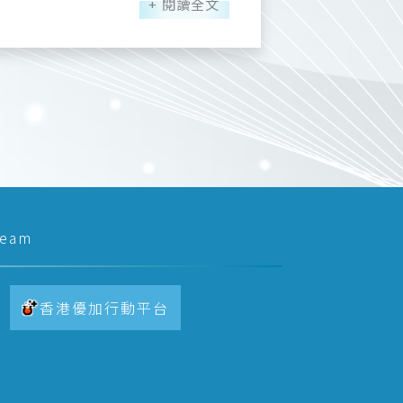
開放，《幻世
+ 閱讀全文
面對你關切，只以「幻痛」輕描淡寫帶
供更穩定流暢的遊戲環境，讓更多玩家能
介面與多項便利功能，能以更加直覺的方
以符術揭露：青雀乃傀偶之身。楊風震
介面，可以更快速掌握戰局變化。透過
。 塵不染以傀偶之主之
作戰」持續推出第二波活動內容。玩家只
負擔，也讓技能施放、角色操作與戰術
鍾愛的造物。楊風滿懷歉意，卻依舊堅
咖波表情符號－怒」，讓玩家在遊戲中
增【傷害預覽】、【行動優先順序】及
戰術。 除了介面全面優化
，只餘數年存續。塵不染感受到你的誠
日即將推出「咖波連身睡衣裝扮」，玩家
溯功能」兩項便利設計。可依照遊玩進
重啟傀偶修復鋪路。 《英雄伴隨
陸展開全新的冒險旅程。官方鼓勵玩家
戰鬥中發生失誤，也能回到指定回合重
元素一次收藏到位。 衝等挑戰火
考與隊伍配置。 ■ 經典關卡
記得自己有未完成的使命。青雀總是聽
team
善良，會照顧人，卻不太明白人世間複
升角色實力並爭取豐富獎勵。活動期間
團深入拉爾斯帝國，在一次次戰役中逐
有一顆比誰都清澈溫柔的心。青雀在地
等級，即可獲得咖波飼料，並可以向遊
羽木符。木符暗示她的使命並未結束，
捲軸、天使護身符、原地復活捲軸、大幸
體驗，並針對戰鬥流程進一步最佳化，
她原本想請塵不染替自己解答，但塵不
香港優加行動平台
所帶來的戰棋魅力。 ■ 全角色
案，就不要問我，去問妳自己。青雀不
成長與養成的過程中，不僅能體驗角色
《幻世錄 重
尋找木符上的線索。 《馬年新春
更加豐富的遊戲回饋。 衝等挑戰
作僅雷歐納德與緹娜能進行最終轉職，
專屬的最終職業，不僅帶來全新造型，也
)維護後～2026/9/16 (三)維護前，趕緊