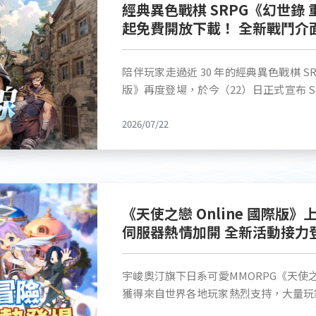
經典異色戰棋 SRPG《幻世錄 
陣，稍有分神，夢境崩裂，內外皆傷。塵
底，重現三國史詩戰役景色。完美襯托輝煌
起免費開放下載！ 全新戰鬥介
塵不染請求你走入他的記憶，尋出那一年
【玉辟邪】介紹 漢代珍貴的瑞獸玉雕。辟邪在古代具有驅邪除凶、辟除不祥的神
事之中，替他找到一條能走回人間的路。 當你再度睜眼時眼前竟然是三十年前的
玩法同步公開
聖寓意，此文物昂首張口、挺胸帶翼，神
無名島。天色黃昏，燈火初上，孩童奔
之寶。 【玉辟邪‧聊天氣泡】典雅古風對話框伏臥漢代神獸「玉辟邪」。寓意祥
陪伴玩家走過近 30 年的經典異色戰棋 
看，自己竟成了一名年幼男童。那場埋葬他一生
瑞護體，讓發言時自帶威嚴，展現震懾九州的王者霸氣。
版》再度登場，於今（22）日正式宣布 S
任務—無名之島》 阿離發現了昏迷在海岸邊的你，將其帶回村內救治。她語氣仁
戰略遊戲 踏進戰場贏取屬於你的獎勵 《三國群英傳：策定九州》強調在自由行
同步公開全新 PV，邀請玩家再次踏上
厚，介紹此處為忍者門派守護的無名島。
軍中與盟友的即時操作配合，不論是野戰
2026/07/22
的嶄新樣貌。 本次試玩版收錄初期劇情與七個經典關卡，官方更同步公開全新戰
看到雲婉，阿離搖頭表示沒看到，看著不
趣。其中最具特色的玩法之一，是攻城不
鬥介面、角色最終轉職及卡牌玩法等多項
主打聽。跟阿離一起前去見翔也，翔也表
守軍展開正面對決！讓玩家在靈活的戰
重製版》全面升級後的全新風采。 ■ Steam 試玩版即日起免費開放下載 搶先
不要在村子裡亂走動，以免造成誤會。 隔日，阿離請你幫忙到霧林撿取一些柴
《三國群英傳：策定九州》官方粉絲專頁
踏上法魯西翁大陸 《幻世錄 重製版》Steam 試玩版即日起正式開放免費下載，
火，你很高興地答應幫忙。在霧林沿著小
祝活動，玩家只需完成簡單的「按讚、留
玩家將能搶先體驗本作重製後的世界觀、
扮的人打鬥！打完出現一女忍者頭目，對
銀黃金」直接抽回家！ 此外，遊戲事前預約正火熱進行中，現在完成預約即可在
《天使之戀 Online 國際版》
玩版存檔繼承正式版，讓冒險旅程得以無縫延續。 除了Steam
你的來歷，甚至懷疑你是黑潮幫派來偵查
開服時獲得海量元寶、聚義令等價值萬元
伺服器熱情加開 全新活動接力
也將於 2026 漫畫博覽會現場推出限
大招將你與雲婉拿下時翔也出現，喝令忍
「趙雲」與「黃月英」。更多最新活動與
容。無論是首次接觸《幻世錄》的新玩家
來女忍者頭目是翔也的姊姊真田吹雪。 翔也告知你為何吹雪會如此緊張，原來最
頁。 粉專： https://www.facebook.com/uj.str 預約頁：
先行感受《幻世錄 重製版》全面升級後的魅力。 此外，本次試玩
近「黑潮幫」海盜近日多次逼近無名島周
宇峻奧汀旗下日系可愛MMORPG《天使之戀
https://str.uj.com.tw/event/preregister Google Pl
體驗全新卡牌玩法，為遊戲帶來更豐富的
危。為了換取信任，你提出你也可以幫忙的請求。 《全新主線
獲得來自世界各地玩家熱烈支持，大量玩
https://play.google.com/store/apps/details?
Steam 願望清單，並持續關注官方 Fa
雀與楊風驚疑不定。三人分頭尋找，你在
家持續高漲的熱情與期待，官方於日前正
預約： https://apps.apple.com/tw/app