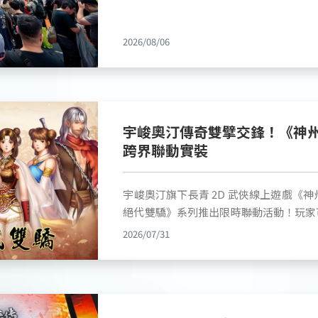
饗宴，千份問卷肯定角色設計與世界觀 除了現場熱烈的賽事交流，研發團隊亦透
國際聯合代理的 FINAL FANTASY 
過現場實機試玩收集了 1,321 份玩家問卷。
造為期五天的沉浸式展區體驗。展期間不
5 呈現的高規格武將建模與動態光影，「角
動、互動體驗與周邊銷售也獲得熱烈迴響，成為
2026/08/06
定（滿分 5 分），在場景配置與整體視
目的焦點之一。 ■ 多重宇奧展區吸引玩家朝聖 限定體驗反應熱烈 展期五天期
高等程度的評價，帶動整體綜合滿意度平均達 7.19 分。
間，宇峻奧汀展區持續吸引眾多人潮，各
試玩者高達 65％ 為初次接觸格鬥遊戲的
戲特色場景。現場民眾踴躍參與拍照打卡
來的跨界吸引力。此外，關於未來的開發
格鬥版》、《三國群英傳：策定九州》與《幻
「長柄兵器」以及「深度單人故事模式」
戲角色與民眾近距離互動，為展區帶來熱絡的人氣。 本次展出
宇峻奧汀傳奇雙擘交鋒！《神州O
版本內容擴充的重要參考依據。 ■ 遊戲持續積極開發中！團隊深耕線下交流，
與 Kingston 提供高效能硬體設備支
跨界聯動實裝
預計 12 月推出全新 DEMO 宇峻奧汀研發團隊表示，《三國群英傳：格鬥版》目
策定九州》以及FINAL FANTASY X
前正處於緊鑼密鼓的持續開發階段。這
讓現場玩家能順暢地感受遊戲內容與作品
宇峻奧汀旗下長青 2D 武俠線上遊戲《神
流，不僅讓團隊更加貼近玩家的需求，也
展體驗。 此外，本次宇峻奧汀官方更是特別規劃跨展區集章活動，玩家完成各展
絕代雙驕》系列推出限時聯動活動！玩家
持。 為因應 PC、家用主機與行動裝置等跨平台環境，研發團隊正著手針對各平
區集章任務後，除了可獲得抽獎資格外，現
兒、花無缺及多位經典角色攜手闖蕩江湖
台的輸入與操作直覺性進行深度調校。宇
2026/07/31
全新企業識別標誌的限定紅豆餅。全新識
動任務後，還可獲得聯動專屬武魂變身與原作
大規模試玩數據，已收集不同層級玩家
念，透過科技藍與幾何多邊形元素，展現
活動「惡人出谷」實裝 峨嵋尋寶大戰一觸即發 首波聯動活動「惡人
饋。 團隊未來將著重於優化系統教學引導、調整招式對決時的判定優先順序，並
品牌精神。 ■ 經典場景真實還原 帶領玩家沉浸體驗遊戲宇宙 《三國群英傳：
稱「天下第一聰明人」的江小魚意外來到
提升防禦操作的直覺性與提示，並精進各
格鬥版》展位打造的「街機風格試玩區」
也隨之現身，熟悉的故事就此展開。玩家將
月再度推出全新的 DEMO 試玩版本，
驗「虎牢關」經典場景，以及「寺廟」與