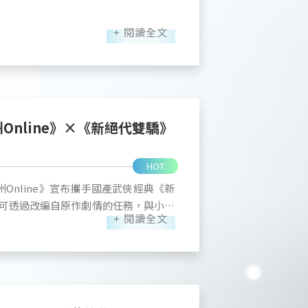
XIV 繁體中文版，四大遊戲宇宙齊聚一堂，打
數據顯示，團隊運用 Unreal Engine
僅吸引大批玩家前來朝聖，現場舞台活
+ 閱讀全文
色視覺設計」項目獲得 4.08 分高分肯
本次GAMERS CON 2026 備受矚
覺辨識度上，更有近九成的玩家給予中到
 問卷數據亦顯示，本次
遊戲以不同主題風格呈現，高度還原遊
玩家，展現出三國 IP 結合全新玩法所帶
與趣味挑戰，同時今年《三國群英傳：
規劃，玩家對於「華麗系女性武將」、
世錄 重製版》也邀請 Coser 扮演遊
呈現高度期待，這些數據都將作為後續
也特別感謝 MSI
nline》×《新絕代雙驕》
援，於《幻世錄 重製版》與《三國群英傳：
IV 繁體中文版試玩區打造穩定的體驗環境，
HOT
次透過漫博線下展會與玩家面對面的交
魅力，共同為本次展會帶來更完善的參
州Online》宣布攜手國產武俠經典《新
深刻感受到大家對本作的熱烈期待與支
可透過改編自原作劇情的任務，與小魚
場也特別準備印有宇峻奧汀 30 週年
+ 閱讀全文
，重溫原作名場面與故事篇章。完成活
峻奧汀研發團隊表示，透過本次漫博的
別以「智慧基石，創新未來」為核心理
改編技能…等豐富獎勵。 ■ 首波
對招式判定、防禦機制與連段邏輯的反
宇峻奧汀深厚的研發底蘊與持續創新的
出谷」，自
祁州城，而一路追趕的「小仙女」張菁
武將的動態平衡，團隊預計於今年 12
吸引大批格鬥迷排隊挑戰，玩家搶先體
跟隨兩人的腳步，體驗改編自1999年
期許在正式上市時，不論是使用鍵盤、手
「峽口」地圖，並實際感受破防機制優