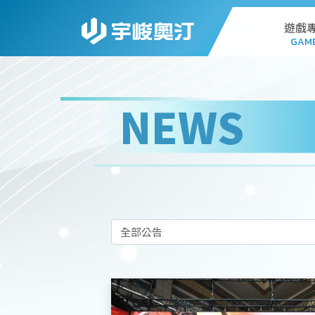
遊戲
GAM
AL
NEWS
G
PC
STA
WEB
DO