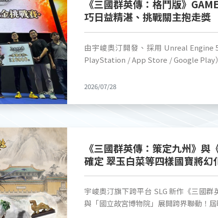
單機經典名作《新絕代雙驕》的精彩劇情。 接下來更多原作中耳熟能詳的主
《三國群英傳：格鬥版》GAMER
把或行動裝置的玩家，都能體驗到易於上手
化後更具戰術深度的對戰節奏。「ET大表哥
高潮迭起的情節也將陸續登場。歡迎喜愛
巧日益精湛、挑戰關主抱走獎
整活動花絮與照片公開，敬請鎖定官方頻道 隨著漫博盛會順利收官，官方今
主播「魯比」講評下帶來的名人表演賽同
州Online》，與小魚兒、花無缺一同
式公開展場活動紀錄影片與精彩照片。更
的「格鬥之巔挑戰賽」也吸引許多玩家現
雋永魅力！
技術優化動態，敬請玩家密切關注官方社群頻道。 
試玩與問卷的玩家，也都帶走上限量專屬周邊，收穫滿滿
由宇峻奧汀開發、採用 Unreal Engine 5
https://store.steampowered.com/app/3077060/_/
九州》現場打造寫實三國古戰場試玩區，
PlayStation / App Store / Go
https://www.youtube.com/@userjoy-KHA 官方 F
伏擊與包抄，實際感受「真 RTS 秀操
於 2026 漫畫博覽會 GAMERS CO
https://www.facebook.com/profile.php?i
期間持續攀升。主舞台的「飛鳶突襲」比
機試玩區與「格鬥之巔」每日獎金挑戰賽
2026/07/28
https://x.com/kingdom_H_arena
出遊戲獨特的空戰玩法，場場座無虛席。
與。 宇峻奧汀表示，非常感謝所有玩家在展期內親臨現場體驗與支持。歷經多次
氛，許多玩家完成指定任務後，開心帶走
的 Demo 試玩與海內外賽事交流，可
稀有限量周邊。 《幻世錄 重製版》展區重現遊戲經典場景「沃斯菲塔王城」，
本次「格鬥之巔」賽事中，不僅多位玩家
以高畫質重繪美術打造沉浸式奇幻氛圍，
戰術運用，甚至成功擊敗關主小向（Gam
親身體驗這部反英雄敘事戰棋遊戲歷久彌
出現年輕小選手一舉擊敗多位成年高手、
《三國群英傳：策定九州》與
音所帶來的嶄新視聽饗宴。現場由美少女C
遊戲跨世代的熱血魅力。 連續三年擔任賽事關主的知名格鬥電競選手小向
確定 翠玉白菜等四樣國寶將幻
拉」也吸引大批玩家爭相合影；每日舉辦
（GamerBee）也在賽後有感而發表
樣人氣十足，成功完成挑戰的玩家，還
且對方還是連續三年不間斷來挑戰的熟面
LED小燈箱」與「限定紓壓鍵帽組」等限量周邊。 FINAL FANTAS
宇峻奧汀旗下跨平台 SLG 新作《三國
動。他讚賞玩家認真練習並積極尋找對策
文版展區以新 7.2 版相關元本素及「
與「國立故宮博物院」展開跨界聯動！屆
與大家在線上再度切磋對戰。 隨著展覽順利收官，官方團隊目前正陸續整理展期
出的官方 Coser 與 Cosplay 服
戶曉的「翠玉白菜」、「赤壁圖」、「玉
現場的精彩對決畫面、舞台活動精華與熱