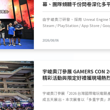
幕、團隊傾聽千份問卷深化多
由宇峻奧汀研發、採用 Unreal Engine
Steam / PlayStation / App Stor
鬥版》，於 2026 漫畫博覽會 GAMER
中，攤位吸引大量玩家與格鬥遊戲愛好者
2026/08/06
官方於今日同步釋出展期完整活動花絮影
化方向。 ■ 漫博熱血盛況空前，玩家熟練戰術挑戰關主成功 本次展區重點賽事
「格鬥之巔」每日獎金賽場面熱烈，吸
「武器應用與破防機制」戰術。其中更出
認真練習與研擬對策成功擊敗關主小向（Gam
宇峻奧汀參展 GAMERS CON 
額獎金！ 連續三年擔任賽事關主的知名電競選手小向（GamerBee）賽後感性表
精彩活動與限定好禮獲現場熱
示：「這次能看到有玩家挑戰成功拿下總共 
他還是連續三年都來挑戰的人。看到玩
興，期待未來遊戲正式上市後能在線上與大家再度切磋！
宇峻奧汀參展「2026 台灣國際電玩電競產
場熱血沸騰的精彩對戰影片將陸續上架至官方
成五天展出。本次展會以「多重宇奧」
續釋出活動精華與亮點花絮，歡迎廣大玩家前往關注與觀
版》、首度參展的《三國群英傳：策定九