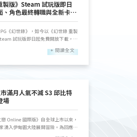
重製版》Steam 試玩版即日
不染需親自坐鎮陣眼，無法分身入內。
戰功，盡顯運籌帷幄的儒將風範。 ■
面、角色最終轉職與全新卡牌
將他困住的傷痕；也要在支離破碎的往
態威猛，多為古代宮廷陳設的鎮宅護國
跑，鼓樂喧騰，笑語滿街。而你低頭一
SRPG《幻世錄》，如今以《幻世錄 重製
的悲劇，正要開始。 《全新主線
 ■ 首款能破城的三國
team 試玩版即日起免費開放下載，並
法魯西翁大陸，體驗經典作品全面重製後
此時你想起雲婉，因此詢問阿離是否有
+ 閱讀全文
或城戰，皆能體驗與敵人鬥智鬥勇的樂
安的你她耐心安慰，並帶你一起去找少
再只是單調的撞城，而是能深入城內與
核心內容，讓玩家能搶先體驗《幻世錄
示會讓人注意此事，並讓你傷勢好之前
術調度中，享受親手掌控戰局的快感。
正同步舉辦「國立故宮博物院」聯動慶
路過去看到竟然是雲婉以及一群忍者裝
言、分享」指定任務，就有機會將「臺
劇情演出以及經典戰棋玩法，並支援試
方咄咄逼人，她語氣冰冷，劈頭便質疑
上市滿月人氣不減 S3 邱比特
 試玩版外，官方
島上機關的死士 。就在對方準備要使用
台幣的好禮，以及開荒核心的兩大武將
登場
定試玩版本，搶先開放角色的初次轉職內
者退下，並對著女忍者頭目喊姊姊，原
詳細資訊，請密切鎖定官方臉書粉絲專
，或陪伴系列一路走來的老玩家，都能
版更首度開放
邊，打劫商船，令島上物資補給岌岌可
 Online 國際版》自全球上市以來，
ay 預約：
策略體驗。官方也邀請玩家將本作加入
任務》 令你、青
家湧入伊甸園大陸展開冒險。為回應玩
id=com.userjoy.str App Store
cebook 粉絲專頁，掌握最新開發消息。
暗處發現塵不染獨自一人，緊握右肩，
式加開全新伺服器「S3 邱比特」，並
/id6742777315