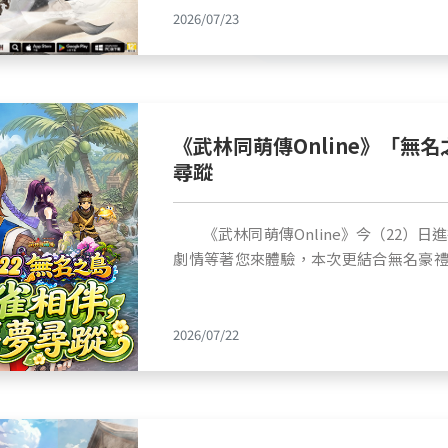
合照留念，舞台活動及展區各項互動任務
2026/07/23
州重器於遊戲中登場。 《三國群英傳：策定九州》預計 8 月 13 日在 Google
戲後續開發動態與活動資訊，敬請鎖定官方社群與後
■ 多元舞台活動帶動現場熱度 玩家共度「多
Play、App Store 以及 PC 版
面：https://store.steampowered.com/app/3077
間，宇峻奧汀主舞台每日安排多場互動活
國戰場交織的全新遊戲體驗。 ■ 特別獻禮 國寶聯動外觀免費送 官方表示，本次
道：https://www.youtube.com/@userjoy-KH
之巔獎金挑戰賽、《三國群英傳：策定九
藉由與「國立故宮博物院」合作，不僅將
https://www.facebook.com/profile.php?i
重製版》「幻世之劍」互動舞台和 FINAL 
傳遞給大眾，更讓玩家在征戰過程中身歷
https://x.com/kingdom_H_arena
現場節目，吸引玩家熱情參與。此外，展
《武林同萌傳Online》「無
外，本次聯動的四大傳世國寶將全數以「
峻奧汀特別為本次「多重宇奧」打造的
尋蹤
開拓山河、攻取洛陽的同時，也能盡情飽覽國寶的璀
宴。 而每日壓軸登場的「宇奧宇宙大獎」抽獎活動同樣是所有玩家最關注的焦點
物院】介紹 「國立故宮博物院」是中華文化與歷史寶庫的象徵。院內主要繼承自
活動，隨著幸運得主誕生，現場氣氛
清宮舊藏，藏品時間跨度長達數千年，包
《武林同萌傳Online》今（22）日
Nintendo Switch 2、MacBook Ne
代珍寶，是全球最具指標性的博物館之一。 【故宮．天下樞機主城裝扮】為
劇情等著您來體驗，本次更結合無名豪禮活動，切莫錯過
電源等豐富獎項，也為每日舞台活動增
故宮「黃牆綠瓦」與三國「青石堡壘」的
—舊夢無名》 幾名無名島忍者來到中原進行交流，隨行的忍者長老面帶憂色，
憶。 宇峻奧汀感謝所有玩家於 GAMERS CON 2026 展期間蒞臨支持，共同參與
氣，打造九州亂世最尊榮的專屬皇城。 ■ 【翠玉白菜】介紹 清代的頂級玉雕。
攙扶著一名雙眼空洞、神智封閉的中年男
「多重宇奧」展區的各項活動。未來宇峻
工匠順應翡翠天然的白綠色澤，完美雕琢
魂之人。長老透露，此人乃無名島舊民，
出更多元的遊戲內容，為玩家帶來更多精
2026/07/22
「蝗蟲」，在過去具有「多子多孫」的吉祥寓意。 【翠玉白菜‧
時而伏地痛哭。島上醫者束手，忍者祕術
潤玉璧為框，巧妙點綴立體翠玉白菜。將
求見天師門高人—塵不染。 塵不染靜觀片刻，此人並非失魂，而是執念太深，故
不凡的專屬品味。 ■ 【赤壁圖】介紹 金代畫家武元直的傳世名作。取材自蘇軾
將自己鎖進舊日記憶之中。若無人入內喚
的《赤壁賦》，以細膩水墨描繪蘇軾與
默然。塵不染遂命人於庭前設下清靈法壇
致，展現文人的豁達胸襟。 【赤壁圖‧個人介面】以國寶《赤壁圖》水墨畫卷為