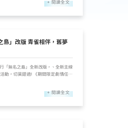
+ 閱讀全文
也吸引玩家參與，共同感受遊戲魅力。
續公告。 Steam 商店頁
重宇奧」精彩時刻 五天展出期
開放公測，邀請玩家一同九州逐鹿，感受國寶與三
060/_/ 官方 YouTube 頻
動，包括《三國群英傳：格鬥版》格鬥
A 官方 FB 粉絲團：
州》「飛鳶突襲」挑戰，以及《幻世錄
中華歷史悠久的文化資產以數位化方式
d=61583167520862 官方 X：
FANTASY XIV 繁體中文版的官方直播
其境，彷彿親臨故宮博物院區之中。此
期間也安排宇奧女孩熱舞表演，搭配宇
名之島」改版 青雀相伴，舊夢
活動免費贈送」的方式回饋，讓玩家在
主題歌曲，為現場提供了精彩的視聽饗
璨之美。 ■ 【國立故宮博
也來到最高點 。多位玩家開心抱回
含新石器時代、商周、秦漢至明清的歷
進行「無名之島」全新改版，、全新主線
o、PS5 Slim、電競周邊設備及 LaPO 行動
結合
! 《期間限定劇情任務
添精彩亮點，在熱絡氣氛中留下難忘回
概念，兼具國家殿堂底蘊與軍事要塞霸
子。那男子衣著整潔，面容卻枯槁如失
奧汀也將持續深耕遊戲研發與營運，推
出白菜外型，綠葉上更刻有「螽斯」與
+ 閱讀全文
三十前的某日之後，他時而驚呼奔逃，
彩的娛樂體驗。
頭像框】是以溫
亦難解其症。眾人思量再三，唯有前來
國寶之美融入社交展示，完美彰顯高雅
醒，此生恐再難回返人間。眾人聞言皆
好友泛舟赤壁、面對大江斷崖的壯闊景
，開心識之門。然而此術需有人主持外