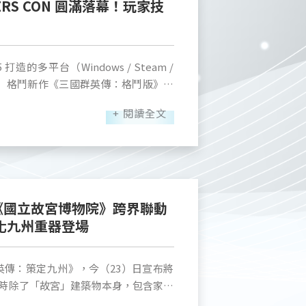
角、
S CON 圓滿落幕！玩家技
、富含競技深度的戰鬥系統。 ■ 完
」、「GamerBee」兩位電競選手在
九零年代國產武俠遊戲的玩家親至《神
日正
樣吸引玩家駐足圍觀，而總獎金15萬元
再闖江湖，重溫《新絕代雙驕》歷久彌新的
多《三國群英傳：格鬥版》開發進度與
場報名一較高下，除了精彩賽事，完成
Steam 商店頁面：
。 《三國群英傳：策定
 打造的多平台（Windows / Steam /
 官方 YouTube 頻道：
玩家親手操縱行軍路線、利用地形發動
ogle Play）格鬥新作《三國群英傳：格鬥版》，
B 粉絲團：
作」的策略樂趣，事前預約人數也在展會
N 現場展出圓滿落幕。為期五天展期中，現場實
d=61583167520862 官方 X：
賽考驗玩家的操作技巧與策略智慧，引
+ 閱讀全文
吸引大量玩家與格鬥遊戲愛好者熱烈參
俏皮的「小喬」現身互動更炒熱全場氣
「絕色小喬滑鼠墊」與「天命玉璽」等
以明顯感受到玩家的遊玩技巧日益精湛。在
展現出成熟的「武器應用與破防機制」
吸引眾多資深玩家與新玩家排隊試玩，
erBee）抱走加碼高額獎金；展期中更
新的魅力，並感受重製版全中文語音配
最終奪下亞軍的精彩表現，展現出格鬥
《國立故宮博物院》跨界聯動
oser扮演的「緹娜」與可愛妖精「雪
化九州重器登場
的主舞台「幻世之劍」敲磚挑戰活動同
示，看到第一次有玩家挑戰成功拿走獎金，
可獲得「幻世錄壓克力飯友」、「限定
孔，當下雖然輸了卻感到非常開心與感
Y XIV 繁體中
群英傳：策定九州》，今（23）日宣布將
的努力，也期待遊戲未來正式上市後能
九號解決方案」內容作為佈置主軸，同步展
時除了「故宮」建築物本身，包含家喻
裝道具，重現遊戲經典職業與角色造型，吸引玩家
辟邪」等多件傳世國寶，都將幻化為九
血花絮，預計於近期陸續釋出。更多遊