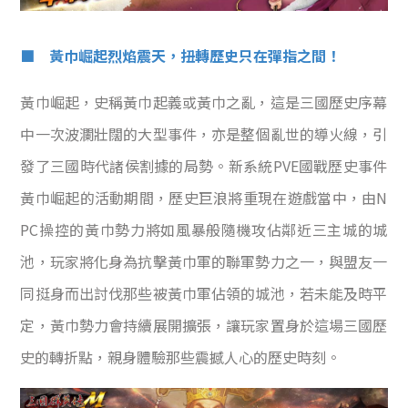
■ 黃巾崛起烈焰震天，扭轉歷史只在彈指之間！
黃巾崛起，史稱黃巾起義或黃巾之亂，這是三國歷史序幕
中一次波瀾壯闊的大型事件，亦是整個亂世的導火線，引
發了三國時代諸侯割據的局勢。新系統PVE國戰歷史事件
黃巾崛起的活動期間，歷史巨浪將重現在遊戲當中，由N
PC操控的黃巾勢力將如風暴般隨機攻佔鄰近三主城的城
池，玩家將化身為抗擊黃巾軍的聯軍勢力之一，與盟友一
同挺身而出討伐那些被黃巾軍佔領的城池，若未能及時平
定，黃巾勢力會持續展開擴張，讓玩家置身於這場三國歷
史的轉折點，親身體驗那些震撼人心的歷史時刻。