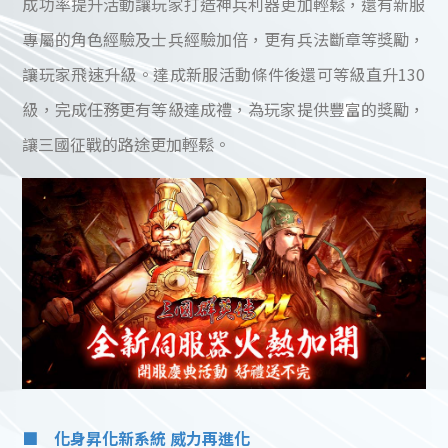
成功率提升活動讓玩家打造神兵利器更加輕鬆，還有新服
專屬的角色經驗及士兵經驗加倍，更有兵法斷章等獎勵，
讓玩家飛速升級。達成新服活動條件後還可等級直升130
級，完成任務更有等級達成禮，為玩家提供豐富的獎勵，
讓三國征戰的路途更加輕鬆。
■ 化身昇化新系統 威力再進化