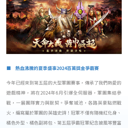
■ 熱血沸騰的夏季盛事2024百萬獎金爭霸賽
今年已經來到第五屆的大型軍團賽事，傳承了我們熱愛的
遊戲精神，將在2024年6月引爆全伺服器，軍團集結參
戰，一展團隊實力與默契。爭奪城池，各路英豪點燃戰
火，編寫屬於軍團的英雄史詩！冠軍不僅有隨機紅化身、
橘色外型、橘色副將包、第五屆爭霸冠軍紀念披風等豐富