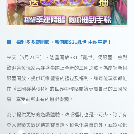
■ 福利多多慶開服，新伺服S31亂世 由你平定！
今天（5月21日），隆重開放S31「亂世」伺服器，熱烈
歡迎各位玩家共襄盛舉踏上全新的三國之旅。為慶祝新伺
服器開放，提供玩家豐富的禮包及福利，讓每位玩家都能
在《三國群英傳M》的世界中輕鬆開始專屬自己的三國故
事，享受前所未有的遊戲樂趣。
為了提供更好的遊戲體驗，改版福利也是不可少，除了有
登入累積天數送傳家寶自選、橘色化身自選外，武器強化