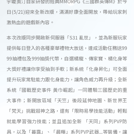
宇峻奧汀自家研發的經典MMORPG《三國群英傳M》於今
日(5/21)迎來全新改版，滿滿好康全面開放，帶給玩家刺
激熱血的遊戲新內容。
本次改版同步開啟新伺服器「S31 亂世」，並為新服玩家
提供每日登入的各種豪華禮物大放送，達成活動任務送99
99抽禮包及999抽獎代幣，自選橘寵、傳家寶、橘化身等
大獎好禮讓你享受抽到手軟；新系統「化身昇化」可全面
提升玩家常駐能力跟化身能力，讓角色威力再升級；全新
系統「國戰歷史事件 黃巾崛起」一同體驗三國歷史的重
大事件；新開放區域「天竺」後段延伸地圖、新世界王
「梵天」挑戰殺神之路，還有「限時易學技能活動」輕鬆
就能學習強力技能；並且追加全新 「天同」系列PVP防
具，以及「暮靄」、「晨暉」系列PVP武器...等裝備，讓