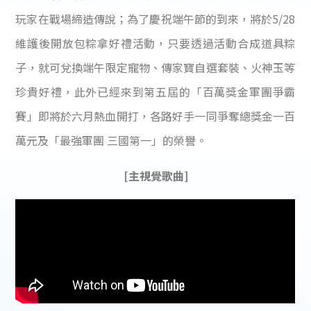
玩家在戰場締造傳說；為了慶祝端午節的到來，將於5/28
維護後開放包粽拿好禮活動，只要透過活動合成道具粽
子，就可兌換端午限定寵物、傳家寶自選套裝、火神玉等
珍貴好禮，此外已經來到第五屆的「百萬獎金軍團爭霸
賽」即將於六月熱血開打，各路好手一同爭奪總獎金一百
萬元及「最強軍團 三國第一」的榮譽。
[主視覺歌曲]