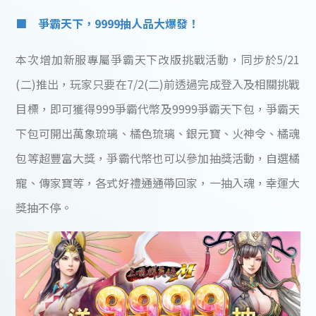
■ 爭霸天下，9999抽人品大爆發！
本次增加新服專屬爭霸天下改版挑戰活動，同步於5/21
(二)推出，玩家只要在7/2(二)前透過完成登入及相關挑戰
目標，即可獲得999爭霸代幣及9999爭霸天下包，爭霸天
下包可開出萬象琉璃、橘色琉璃、銀元寶、火神令、橘魂
包等超豐富大獎，爭霸代幣也可以參加抽獎活動，自選橘
寵、傳家寶等，各式好禮通通帶回家，一抽入魂，幸運大
獎抽不停。