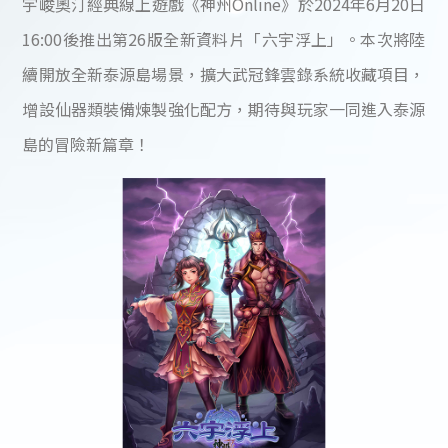
宇峻奧汀經典線上遊戲《神州Online》於2024年6月20日
16:00後推出第26版全新資料片「六宇浮上」。本次將陸
續開放全新泰源島場景，擴大武冠鋒雲錄系統收藏項目，
增設仙器類裝備煉製強化配方，期待與玩家一同進入泰源
島的冒險新篇章！