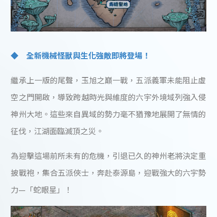
◆ 全新機械怪獸與生化強敵即將登場！
繼承上一版的尾聲，玉旭之巔一戰，五派義軍未能阻止虛
空之門開啟，導致跨越時光與維度的六宇外境域列強入侵
神州大地。這些來自異域的勢力毫不猶豫地展開了無情的
征伐，江湖面臨滅頂之災。
為迎擊這場前所未有的危機，引退已久的神州老將決定重
披戰袍，集合五派俠士，奔赴泰源島，迎戰強大的六宇勢
力—「蛇眼星」！