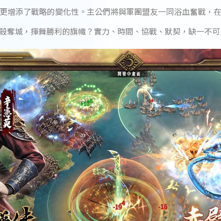
更增添了戰略的變化性。主公們將與軍團盟友一同浴血奮戰，
殺奪城，揮舞勝利的旗幟？實力、時間、協戰、默契，缺一不可