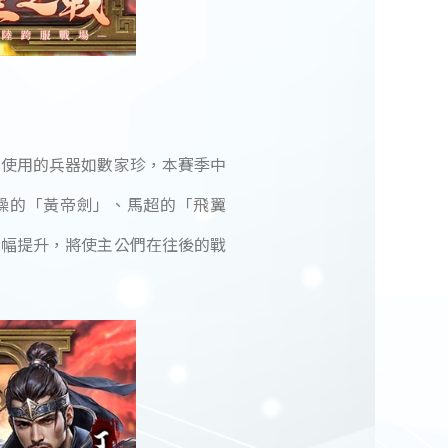
身使用的兵器如數家珍，本賽季中
操的「黃帝劍」、馬超的「飛翼
大幅提升，將使主公們在往後的戰