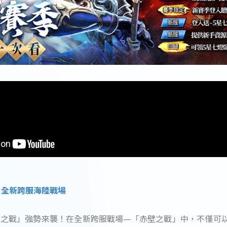
 全新跨服海陸戰場
之戰」強勢來襲！在全新跨服戰場—「赤壁之戰」中，不僅可以