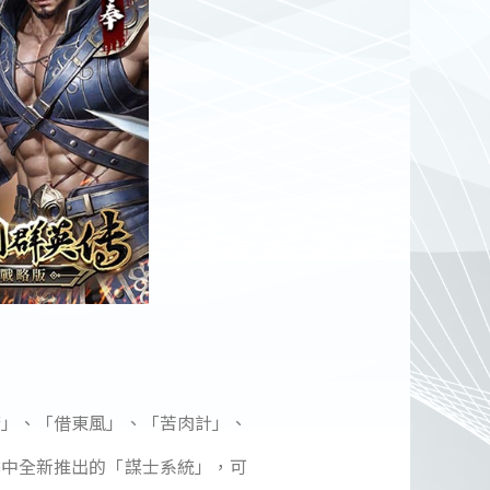
箭」、「借東風」、「苦肉計」、
季中全新推出的「謀士系統」，可