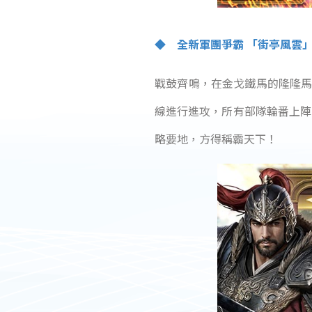
◆ 全新軍團爭霸 「街亭風雲
戰鼓齊鳴，在金戈鐵馬的隆隆馬
線進行進攻，所有部隊輪番上陣
略要地，方得稱霸天下！