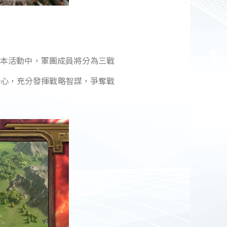
在本活動中，軍團成員將分為三戰
一心，充分發揮戰略智謀，爭奪戰