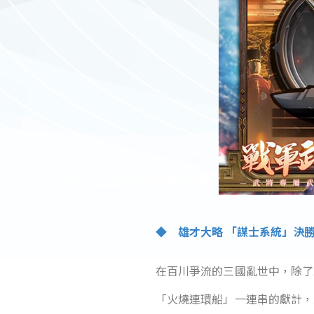
◆ 雄才大略 「謀士系統」決
在百川爭流的三國亂世中，除了
「火燒連環船」一連串的獻計，