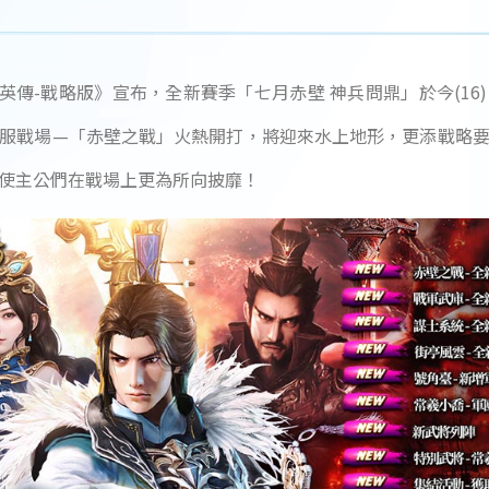
英傳-戰略版》宣布，全新賽季「七月赤壁 神兵問鼎」於今(1
服戰場—「赤壁之戰」火熱開打，將迎來水上地形，更添戰略
使主公們在戰場上更為所向披靡！