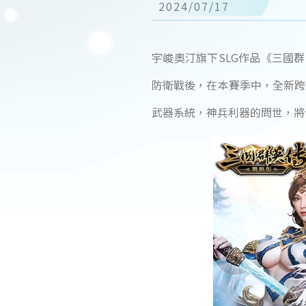
2024/07/17
宇峻奧汀旗下SLG作品《三國群
防衛戰後，在本賽季中，全新跨
武器系統，神兵利器的問世，將