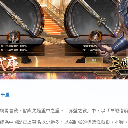
勝千里
驍勇善戰，智謀更是重中之重。「赤壁之戰」中，以「草船借
成為中國歷史上著名以少勝多、以弱制強的標誌性戰役。本賽