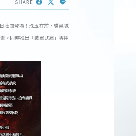
SHARE
6)日壯闊登場！珠玉在前，繼邑城
要素。同時推出「戰軍武庫」專用