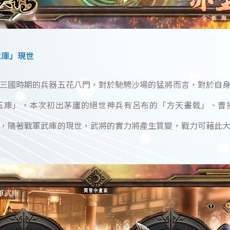
武庫」現世
三國時期的兵器五花八門，對於馳騁沙場的猛將而言，對於自
五庫」，本次初出茅廬的絕世神兵有呂布的「方天畫戟」、曹
，隨著戰軍武庫的現世，武將的實力將產生質變，戰力可藉此