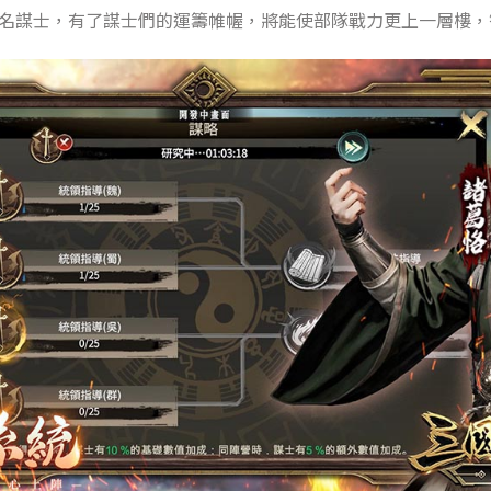
名謀士，有了謀士們的運籌帷幄，將能使部隊戰力更上一層樓，