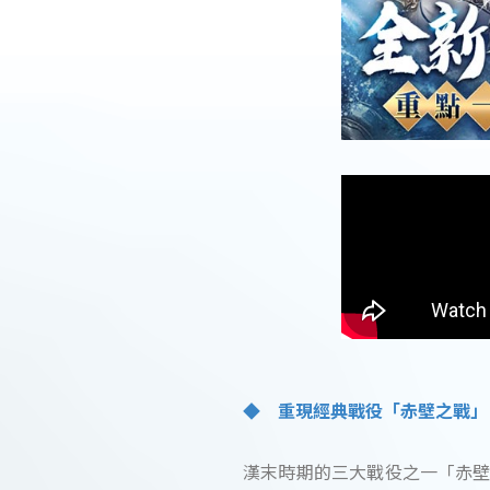
◆ 重現經典戰役「赤壁之戰」
漢末時期的三大戰役之一「赤壁