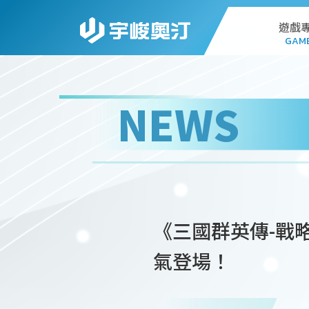
遊戲
GAM
AL
NEWS
G
PC
STA
《三國群英傳-戰
WEB
氣登場！
DO