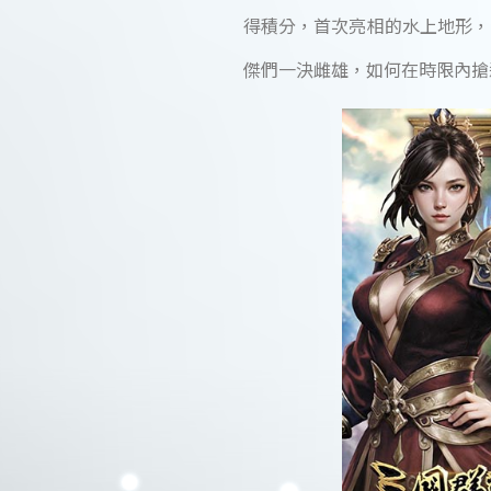
得積分，首次亮相的水上地形，
傑們一決雌雄，如何在時限內搶