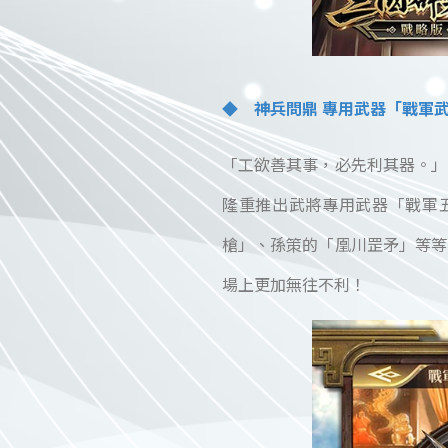
◆ 神兵問鼎 專用武器「戰軍
「工欲善其事，必先利其器。」
隆重推出武將專用武器「戰軍
槍」、孫策的「凰川罡矛」等等
場上更加無往不利！