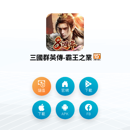
三國群英傳-霸王之業
儲值
官網
下載
下載
APK
FB