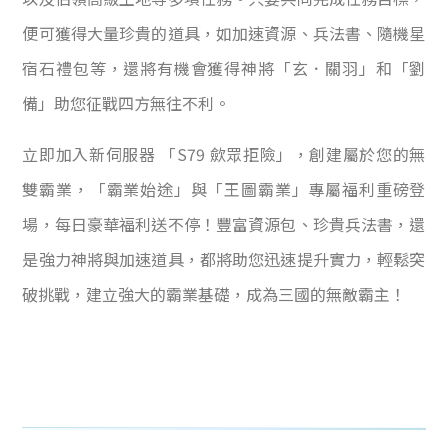
便可獲得大量珍貴的道具，如加速資源、兵法書、隨機星
宿石禮包等，還將有機會獲得神將「玄．關羽」和「劉
備」助您征戰四方無往不利。
立即加入新伺服器 「S79 歛眾拒險」，創建屬於您的無
雙霸業，「霸業始途」與「王圖霸業」專屬福利重磅登
場，每日豪華福利送不停！豐富資源包、珍貴兵法書，還
是強力神將與加速道具，都將助您迅速提升實力，輕鬆突
破挑戰，建立強大的霸業基礎，成為三國的無敵霸主！