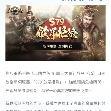
經典策略手遊《三國群英傳-霸王之業》於今（15）日開
放全新伺服器 「S79 歛眾拒險」， 強敵環繞危機四伏，
三國群英待您號令，萬眾一心奠定您的霸王之業。
新伺服器開放的同時，遊戲內也推出了豐富的豪華福利與