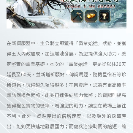
在新伺服器中，主公將立即獲得「霸業始途」狀態，並獲
得五大內政加成，加速城池發展，為您提供強大助力，奠
定堅實的霸業基礎。本次的「霸業始途」更是從以往30天
延長至60天，並新增祈願帖、傳說馬經、隨機星宿石等珍
稀道具，玩得越久領得越多！在集賢府，您將有更高機率
尋訪到橙色武將，能夠迅速集結強力武將；珍寶閣則提高
獲得橙色寶物的機率，增強您的戰力，讓您在戰場上無往
不利。此外，資源產出的倍增速度，以及額外的採礦產
出，能夠更快速地發展國力；而傷兵治療時間的縮短，讓