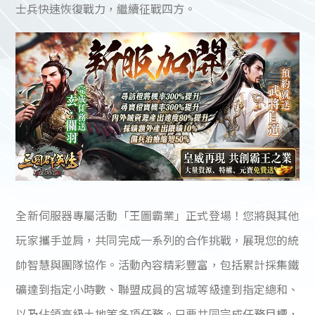
士兵快速恢復戰力，繼續征戰四方。
全新伺服器專屬活動「王圖霸業」正式登場！您將與其他
玩家攜手並肩，共同完成一系列的合作挑戰，展現您的統
帥智慧與團隊協作。活動內容精彩豐富，包括累計採集鐵
礦達到指定小時數、聯盟成員的宮城等級達到指定總和、
以及佔領高級土地等多項任務。只要共同完成任務目標，