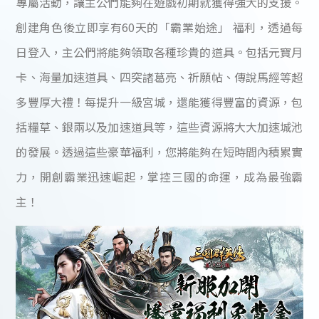
專屬活動，讓主公們能夠在遊戲初期就獲得強大的支援。
創建角色後立即享有60天的「霸業始途」 福利，透過每
日登入，主公們將能夠領取各種珍貴的道具。包括元寶月
卡、海量加速道具、四突諸葛亮、祈願帖、傳說馬經等超
多豐厚大禮！每提升一級宮城，還能獲得豐富的資源，包
括糧草、銀兩以及加速道具等，這些資源將大大加速城池
的發展。透過這些豪華福利，您將能夠在短時間內積累實
力，開創霸業迅速崛起，掌控三國的命運，成為最強霸
主！