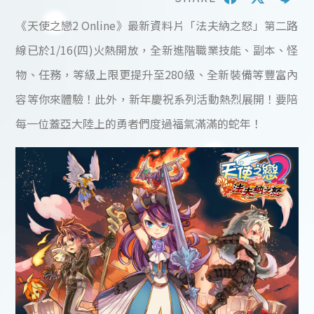
《天使之戀2 Online》最新資料片「法夫納之怒」第二路
線已於1/16(四)火熱開放，全新進階職業技能、副本、怪
物、任務，等級上限更提升至280級、全新裝備等豐富內
容等你來體驗！此外，新年慶祝系列活動熱烈展開！要陪
每一位蓋亞大陸上的勇者們度過福氣滿滿的蛇年！