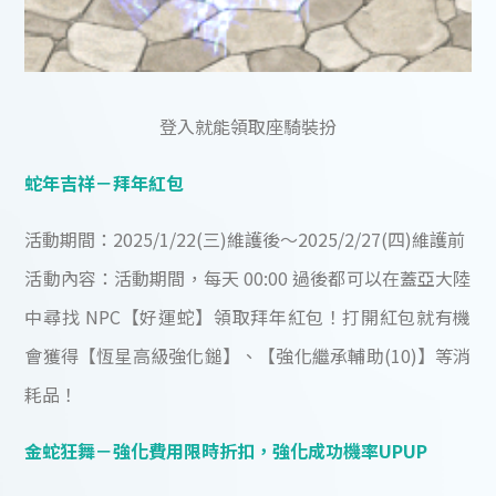
登入就能領取座騎裝扮
蛇年吉祥－拜年紅包
活動期間：2025/1/22(三)維護後～2025/2/27(四)維護前
活動內容：活動期間，每天 00:00 過後都可以在蓋亞大陸
中尋找 NPC【好運蛇】領取拜年紅包！打開紅包就有機
會獲得【恆星高級強化鎚】、【強化繼承輔助(10)】等消
耗品！
金蛇狂舞－強化費用限時折扣，強化成功機率UPUP