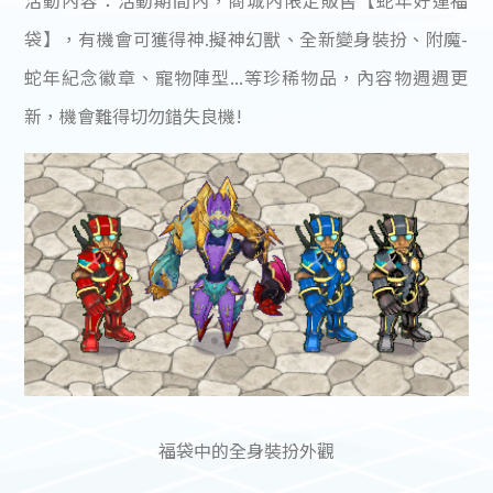
活動內容：活動期間內，商城內限定販售【蛇年好運福
袋】，有機會可獲得神.擬神幻獸、全新變身裝扮、附魔-
蛇年紀念徽章、寵物陣型...等珍稀物品，內容物週週更
新，機會難得切勿錯失良機!
福袋中的全身裝扮外觀