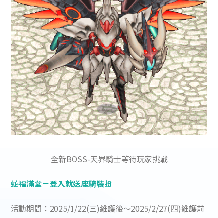
全新BOSS-天界騎士等待玩家挑戰
蛇福滿堂－登入就送座騎裝扮
活動期間：2025/1/22(三)維護後～2025/2/27(四)維護前