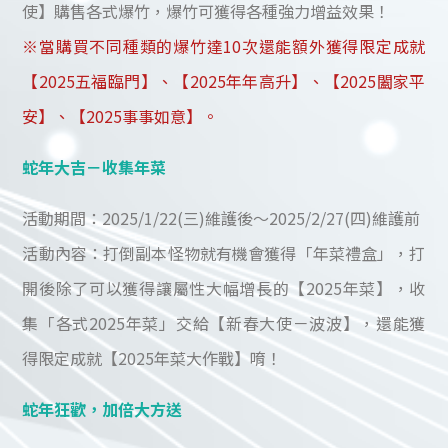
使】購售各式爆竹，爆竹可獲得各種強力增益效果！
※當購買不同種類的爆竹達10次還能額外獲得限定成就
【2025五福臨門】、【2025年年高升】、【2025闔家平
安】、【2025事事如意】。
蛇年大吉－收集年菜
活動期間：2025/1/22(三)維護後～2025/2/27(四)維護前
活動內容：打倒副本怪物就有機會獲得「年菜禮盒」，打
開後除了可以獲得讓屬性大幅增長的【2025年菜】，收
集「各式2025年菜」交給【新春大使－波波】，還能獲
得限定成就【2025年菜大作戰】唷！
蛇年狂歡，加倍大方送