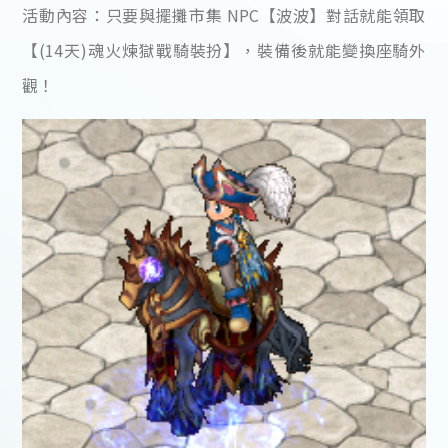
活動內容：只要與擺攤市集 NPC【波波】對話就能領取
【(14天)魂火煉獄戰騎裝扮】，裝備後就能變換座騎外
觀！