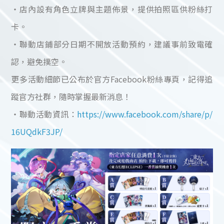
・店內設有角色立牌與主題佈景，提供拍照區供粉絲打
卡。
・聯動店鋪部分日期不開放活動預約，建議事前致電確
認，避免撲空。
更多活動細節已公布於官方Facebook粉絲專頁，記得追
蹤官方社群，隨時掌握最新消息！
・聯動活動資訊：
https://www.facebook.com/share/p/
16UQdkF3JP/