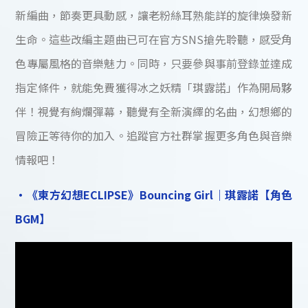
新編曲，節奏更具動感，讓老粉絲耳熟能詳的旋律煥發新
生命。這些改編主題曲已可在官方SNS搶先聆聽，感受角
色專屬風格的音樂魅力。同時，只要參與事前登錄並達成
指定條件，就能免費獲得冰之妖精「琪露諾」作為開局夥
伴！視覺有絢爛彈幕，聽覺有全新演繹的名曲，幻想鄉的
冒險正等待你的加入。追蹤官方社群掌握更多角色與音樂
情報吧！
・《東方幻想ECLIPSE》Bouncing Girl｜琪露諾【角色
BGM】