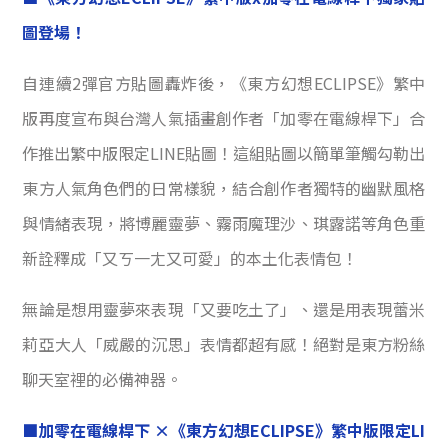
圖登場！
自連續2彈官方貼圖轟炸後，《東方幻想ECLIPSE》繁中
版再度宣布與台灣人氣插畫創作者「加零在電線桿下」合
作推出繁中版限定LINE貼圖！這組貼圖以簡單筆觸勾勒出
東方人氣角色們的日常樣貌，結合創作者獨特的幽默風格
與情緒表現，將博麗靈夢、霧雨魔理沙、琪露諾等角色重
新詮釋成「又ㄎ一ㄤ又可愛」的本土化表情包！
無論是想用靈夢來表現「又要吃土了」、還是用表現蕾米
莉亞大人「威嚴的沉思」表情都超有感！絕對是東方粉絲
聊天室裡的必備神器。
■加零在電線桿下 ×《東方幻想ECLIPSE》繁中版限定LI