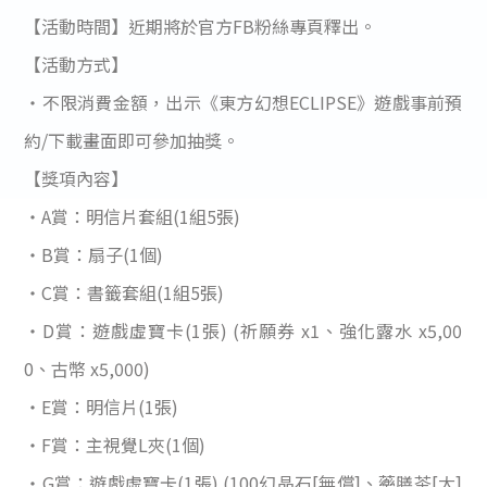
【活動時間】近期將於官方FB粉絲專頁釋出。
【活動方式】
・不限消費金額，出示《東方幻想ECLIPSE》遊戲事前預
約/下載畫面即可參加抽獎。
【獎項內容】
・A賞：明信片套組(1組5張)
・B賞：扇子(1個)
・C賞：書籤套組(1組5張)
・D賞：遊戲虛寶卡(1張) (祈願券 x1、強化露水 x5,00
0、古幣 x5,000)
・E賞：明信片(1張)
・F賞：主視覺L夾(1個)
・G賞：遊戲虛寶卡(1張) (100幻晶石[無償]、藥膳茶[大]