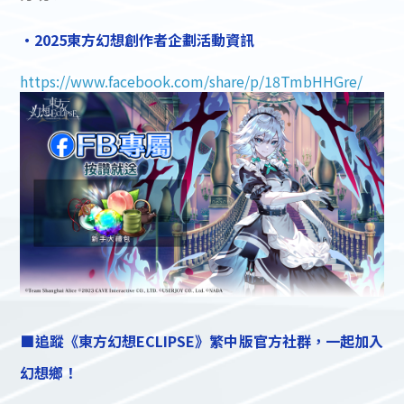
・2025東方幻想創作者企劃活動資訊
https://www.facebook.com/share/p/18TmbHHGre/
■追蹤《東方幻想ECLIPSE》繁中版官方社群，一起加入
幻想鄉！