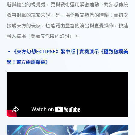
避與輸出的視覺秀，更與戰術運用緊密連動。對熟悉傳統
彈幕射擊的玩家來說，是一場全新又熟悉的體驗；而初次
接觸東方的玩家，也能藉由豐富的演出與直覺操作，快速
融入這場「美麗又危險的幻想」。
・《東方幻想ECLIPSE》繁中版 | 實機演示《極致破壞美
學！東方絢爛彈幕》