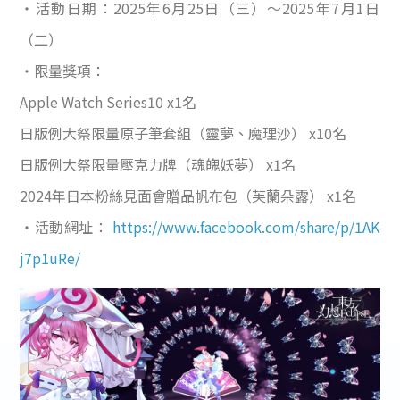
・活動日期：2025年6月25日（三）～2025年7月1日
（二）
・限量獎項：
Apple Watch Series10 x1名
日版例大祭限量原子筆套組（靈夢、魔理沙） x10名
日版例大祭限量壓克力牌（魂魄妖夢） x1名
2024年日本粉絲見面會贈品帆布包（芙蘭朵露） x1名
・活動網址：
https://www.facebook.com/share/p/1AK
j7p1uRe/