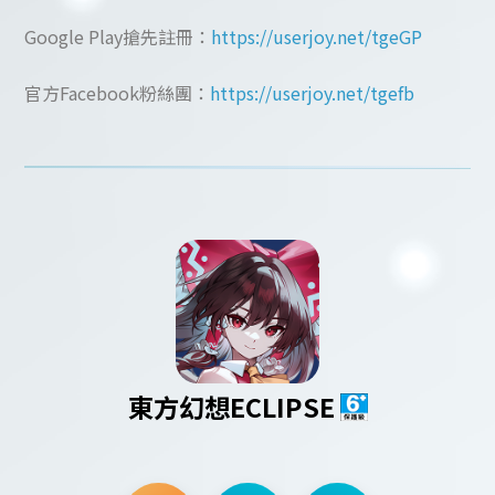
Google Play搶先註冊：
https://userjoy.net/tgeGP
官方Facebook粉絲團：
https://userjoy.net/tgefb
東方幻想ECLIPSE