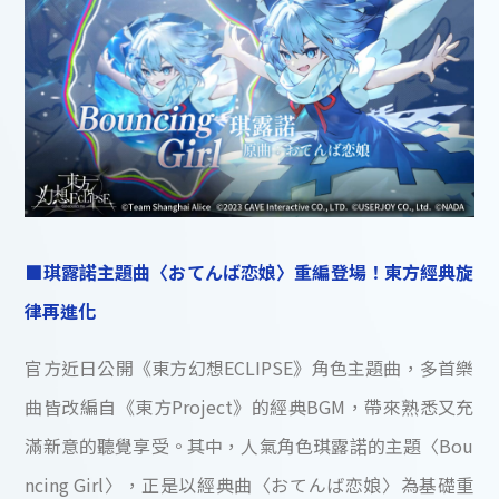
■琪露諾主題曲〈おてんば恋娘〉重編登場！東方經典旋
律再進化
官方近日公開《東方幻想ECLIPSE》角色主題曲，多首樂
曲皆改編自《東方Project》的經典BGM，帶來熟悉又充
滿新意的聽覺享受。其中，人氣角色琪露諾的主題〈Bou
ncing Girl〉，正是以經典曲〈おてんば恋娘〉為基礎重