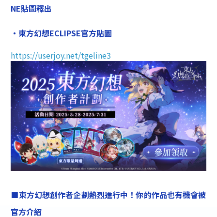
NE貼圖釋出
・東方幻想ECLIPSE官方貼圖
https://userjoy.net/tgeline3
■東方幻想創作者企劃熱烈進行中！你的作品也有機會被
官方介紹