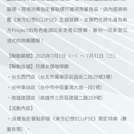
展開，現場消費指定餐點便可獲得限量贈品。店內還將佈
置《東方幻想ECLIPSE》主題裝飾，女僕們也將化身為東
方Project的角色邀請玩家走進幻想鄉，邀你一同享受沉
浸式的用餐體驗！
【聯動期間】2025年7月1日（一）～ 7月31日（三）
【聯動店舖】月讀女僕咖啡廳
・台北西門店（台北市萬華區武昌街二段29號3樓）
・台中車站店（台中市中區臺灣大道一段1號）
・高雄建國店（高雄市三民區建國二路259號）
【活動內容】
・消費指定餐點即贈《東方幻想ECLIPSE》限定特典（數
量有限）。