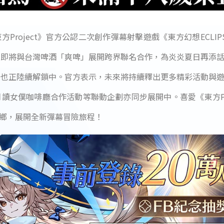
方Project》官方公認二次創作彈幕射擊遊戲《東方幻想ECLI
，即將與台灣啤酒「爽啤」展開跨界聯名合作，為炎炎夏日再添
勵也正陸續解鎖中。官方表示，未來將持續釋出更多精彩活動與
月讀女僕咖啡廳合作活動等聯動企劃亦同步展開中。喜愛《東方Pr
鄉，展開全新彈幕冒險旅程！