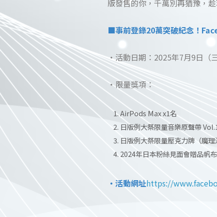
版發售的你，千萬別再猶豫，趁
■事前登錄20萬突破紀念！Fac
・活動日期：2025年7月9日（三
・限量獎項：
AirPods Max x1名
日版例大祭限量音樂原聲帶 Vol.1
日版例大祭限量壓克力牌（魔理沙
2024年日本粉絲見面會贈品帆布
・活動網址
https://www.faceb