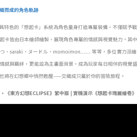
織而成的角色軌跡
中，別具特色的「想起卡」系統為角色量身打造專屬裝備，不僅賦予
起卡皆由日本繪師繪製，展現角色專屬的情感與視覺魅力。其
みつ、saraki、ヌードル、momoimon…… 等等，多位實
情感與羈絆，更能設為主畫面背景，成為玩家每日相伴的視覺
也將在幻想鄉中悄然甦醒——交織成只屬於你的冒險旅程。
・《東方幻想ECLIPSE》繁中版 | 實機演示《想起卡瑰麗繪卷》