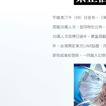
宇峻奧汀今（09）日宣布，《東
突破20萬人次。並同時也公佈
30萬人次目標已過半，豐富獎
外，台灣限定東方LINE貼圖、
即完成事前登錄，一同踏入幻想