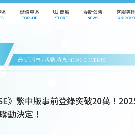
專區
儲值專區
UJ 商城
最新公告
客服專
ES
TOP-UP
STORE
NEWS
SUPPOR
L GAMES
TOP-UP
STORE
POL
AMES
HISTORY
CART
FA
最新消息/活動消息
NEWS & EVENTS
 GAMES
REDEEM CODE
DOWN
NDALONE
HISTORY
SUB
PSE》繁中版事前登錄突破20萬！20
 GAMES
SUSPE
聯動決定！
WNLOAD