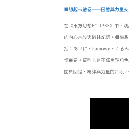
■想起卡繪卷──回憶與力量交
在《東方幻想ECLIPSE》
的內心片段與過往記憶。每張想
括：あいに、kainown、くる
憶畫卷。這些卡片不僅重現角色
關於回憶、羈絆與力量的片段，