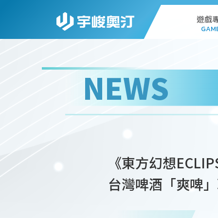
遊戲
GAM
AL
NEWS
G
PC
STA
《東方幻想ECLI
WEB
台灣啤酒「爽啤」
DO