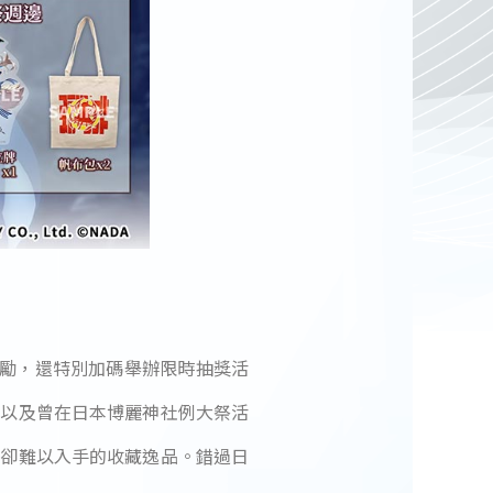
石獎勵，還特別加碼舉辦限時抽獎活
ax，以及曾在日本博麗神社例大祭活
求卻難以入手的收藏逸品。錯過日