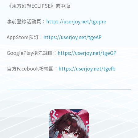
《東方幻想ECLIPSE》繁中版
事前登錄活動頁：
https://userjoy.net/tgepre
AppStore預訂：
https://userjoy.net/tgeAP
GooglePlay搶先註冊：
https://userjoy.net/tgeGP
官方Facebook粉絲團：
https://userjoy.net/tgefb