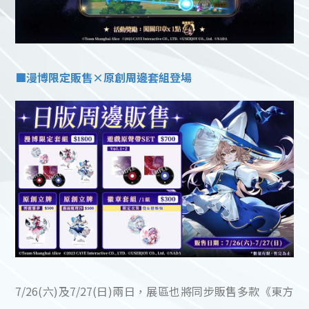
■漫博限定販售×原創周邊套組登場
7/26(六)及7/27(日)兩日，展區也將同步販售多款《東方