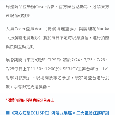
周邊商品並舉辦Coser合影、官方舞台活動等，邀請東方
眾親臨幻想鄉。
人氣Coser亞織Aori（扮演博麗靈夢）與魔理花Marika
（扮演霧雨魔理沙）將於每日不定時現身攤位，進行拍照
與快閃互動活動。
展會期間《東方幻想ELCIPSE》將於7/24、7/25、7/26、
7/28每日上午11:30～12:00於USERJOY主舞台舉行「1v1
射擊對抗賽」。現場開放報名參加，玩家可登台進行挑
戰，爭奪限定周邊獎勵。
*活動時間依現場實際公告為主
■《東方幻想ECLISPE》沉浸式展區×三大互動任務解鎖