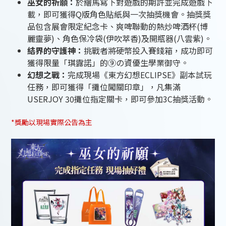
巫女的祈願：
於繪馬寫下對遊戲的期許並完成遊戲下
載，即可獲得Q版角色貼紙與一次抽獎機會。抽獎獎
品包含展會限定紀念卡、爽啤聯動的熱炒啤酒杯(博
麗靈夢)、角色保冷袋(伊吹萃香)及開瓶器(八雲紫)。
結界的守護神：
挑戰者將硬幣投入賽錢箱，成功即可
獲得限量「琪露諾」的⑨の資優生學業御守。
幻想之戰：
完成現場《東方幻想ECLIPSE》副本試玩
任務，即可獲得「攤位闖關印章」，凡集滿
USERJOY 30攤位指定關卡，即可參加3C抽獎活動。
*獎勵以現場實際公告為主