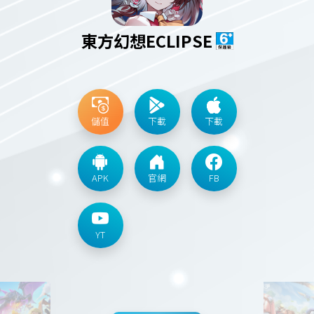
東方幻想ECLIPSE
儲值
下載
下載
APK
官網
FB
YT