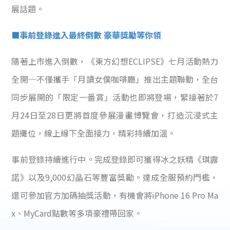
展話題。
■事前登錄進入最終倒數 豪華獎勵等你領
隨著上市進入倒數，《東方幻想ECLIPSE》七月活動熱力
全開─不僅攜手「月讀女僕咖啡廳」推出主題聯動，全台
同步展開的「限定一番賞」活動也即將登場，緊接著於7
月24日至28日更將首度參展漫畫博覽會，打造沉浸式主
題攤位，線上線下全面接力，精彩持續加溫。
事前登錄持續進行中。完成登錄即可獲得冰之妖精《琪露
諾》以及9,000幻晶石等豐富獎勵。達成全服預約門檻，
還可參加官方加碼抽獎活動，有機會將iPhone 16 Pro Ma
x、MyCard點數等多項豪禮帶回家。