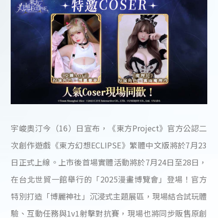
宇峻奧汀今（16）日宣布，《東方Project》官方公認二
次創作遊戲《東方幻想ECLIPSE》繁體中文版將於7月23
日正式上線。上市後首場實體活動將於7月24日至28日，
在台北世貿一館舉行的「2025漫畫博覽會」登場！官方
特別打造「博麗神社」沉浸式主題展區，現場結合試玩體
驗、互動任務與1v1射擊對抗賽，現場也將同步販售原創