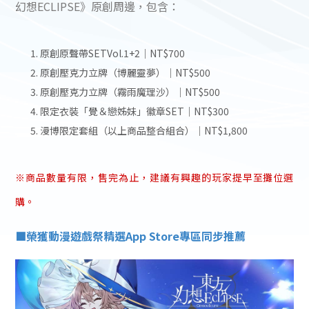
幻想ECLIPSE》原創周邊，包含：
原創原聲帶SETVol.1+2｜NT$700
原創壓克力立牌（博麗靈夢）｜NT$500
原創壓克力立牌（霧雨魔理沙）｜NT$500
限定衣裝「覺＆戀姊妹」徽章SET｜NT$300
漫博限定套組（以上商品整合組合）｜NT$1,800
※商品數量有限，售完為止，建議有興趣的玩家提早至攤位選
購。
■榮獲動漫遊戲祭精選App Store專區同步推薦