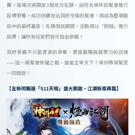
賽。每場次將開放3個攻方名額，由符合條件的幫會進行
投標爭奪。成功持續攻佔洞府令旗的幫會，將成為整場戰
役中的最終贏家！先鋒測試期間，活動將以「銅錢」進行
投標，讓所有玩家們皆可自由參戰！
洞府爭霸不只是資源的爭奪，更是戰略與凝聚力的試煉
——這一場幫會榮耀之戰，誰能主宰天下？等你帶領幫眾
一同問鼎！
【全新伺服器「S11天相」盛大開啟・江湖新章再臨】