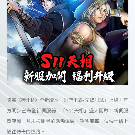
隨著《神州M》全新版本「洞府爭霸-先鋒測試」上線，官
方同步宣布全新伺服器—「S11天相」盛大開啟！新伺服
器宛如一片未被開墾的浩瀚疆域，呼喚著每一位俠士踏上
通往傳奇的道路。