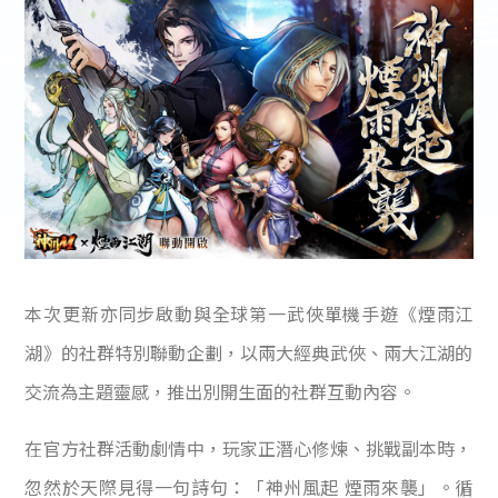
本次更新亦同步啟動與全球第一武俠單機手遊《煙雨江
湖》的社群特別聯動企劃，以兩大經典武俠、兩大江湖的
交流為主題靈感，推出別開生面的社群互動內容。
在官方社群活動劇情中，玩家正潛心修煉、挑戰副本時，
忽然於天際見得一句詩句：「神州風起 煙雨來襲」。循