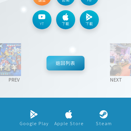
YT
下載
下載
返回列表
PREV
NEXT
Google Play
Apple Store
Steam