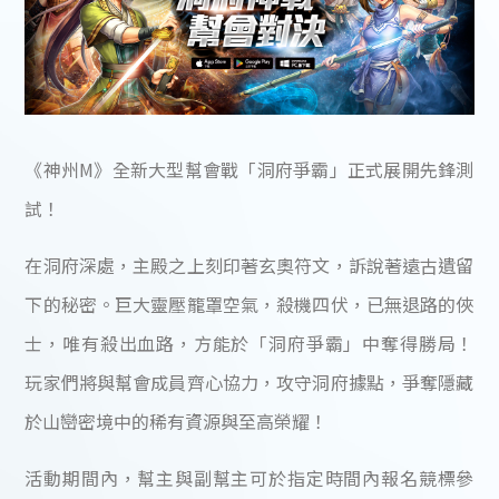
《神州M》全新大型幫會戰「洞府爭霸」正式展開先鋒測
試！
在洞府深處，主殿之上刻印著玄奧符文，訴說著遠古遺留
下的秘密。巨大靈壓籠罩空氣，殺機四伏，已無退路的俠
士，唯有殺出血路，方能於「洞府爭霸」中奪得勝局！
玩家們將與幫會成員齊心協力，攻守洞府據點，爭奪隱藏
於山巒密境中的稀有資源與至高榮耀！
活動期間內，幫主與副幫主可於指定時間內報名競標參