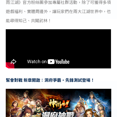
雨江湖》官方粉絲團參加專屬社群活動，除了可獲得多項
遊戲福利、實體周邊外，讓玩家們在兩大江湖世界中，也
能尋得知己、共闖武林！
幫會對戰 新章開啟：洞府爭霸・先鋒測試登場！