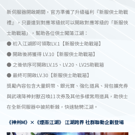
新伺服器開啟期間，官方準備了升級福利『新服俠士助戰
禮』，只要達到對應等級就可以開啟對應等級的「新服俠
士助戰箱」，幫助各位俠士闖蕩江湖：
● 初入江湖即可領取LV.1【新服俠士助戰箱】
● 開啟後將獲得 LV.10【新服俠士助戰箱】
● 之後依序可開啟LV.15、LV.20、LV25助戰箱
● 最終可開啟LV.30【新服俠士助戰箱】
獎勵內容包含大量銅幣、銀元寶、強化道具、背包擴充券
與武魂降神封獸召喚11次券及其他多樣常用道具，助俠士
在全新伺服器中披荊斬棘，快速馳騁江湖。
《神州M》×《煙雨江湖》 江湖跨界 社群聯動企劃登場