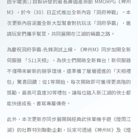
由宇峻奧汀自製研發的最長壽國產原創 MMORPG《神州
M》，於今（30）日正式推出全新內容「洞府神戰」。本
次更新內容涵蓋全新大型幫會對抗玩法「洞府爭霸」，邀
請玩家們攜手幫眾，共同展開在江湖的稱霸之路。
為慶祝洞府爭霸-先鋒測試上線，《神州M》同步加開全新
伺服器 「S11天相」，為俠士們開啟全新舞台！新伺服器
不僅帶來嶄新的競爭環境，還準備了層層遞進的「天相禮
包」驚喜回饋：從1等開始，每次開啟即可獲得更高階的
獎勵，最高可直達30等禮包，讓每位踏入新江湖的俠士都
能快速成長、書寫專屬傳奇。
此外，本次更新亦同步展開與經典武俠單機手遊《煙雨江
湖》的社群特別聯動企劃，玩家可透過《神州M》及《煙