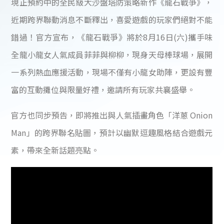
現正預約中的全民級大沙盤塔防策略新作《龍石戰爭》，
近期跨界聯動消息不斷釋出，喜愛遊戲的玩家們絕對不能
錯過！官方宣布，《龍石戰爭》將於8月16日(六)攜手味
全龍小龍女人氣成員菲菲與柳柳，現身天母棒球場，展開
一系列熱血應援活動，現場不僅有小龍女助陣，更設有豐
富的互動攤位與限量好禮，邀請所有玩家共襄盛舉。
官方也同步預告，即將推出與人氣插畫角色「洋蔥 Onion
Man」的跨界聯名貼圖，預計以幽默逗趣風格結合遊戲元
素，帶來全新話題亮點。