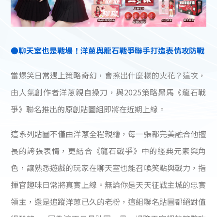
●聊天室也是戰場！洋蔥與龍石戰爭聯手打造表情攻防戰
當爆笑日常遇上策略奇幻，會擦出什麼樣的火花？這次，
由人氣創作者洋蔥親自操刀，與2025策略黑馬《龍石戰
爭》聯名推出的原創貼圖組即將在近期上線。
這系列貼圖不僅由洋蔥全程親繪，每一張都完美融合他擅
長的誇張表情，更結合《龍石戰爭》中的經典元素與角
色，讓熟悉遊戲的玩家在聊天室也能召喚笑點與戰力，指
揮官趣味日常將真實上線。無論你是天天征戰主城的忠實
領主，還是追蹤洋蔥已久的老粉，這組聯名貼圖都絕對值