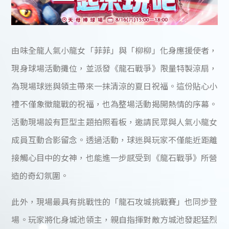
由味全龍人氣小龍女「菲菲」與「柳柳」化身應援使者，
現身球場活動攤位，並派發《龍石戰爭》限量特製涼扇，
為現場球迷與領主帶來一抹清涼的夏日祝福。這份貼心小
禮不僅象徵龍戰的祝福，也為整場活動揭開熱情的序幕。
活動現場設有巨型主題拍照看板，邀請民眾與人氣小龍女
成員互動合影留念。透過活動，球迷與玩家不僅能近距離
接觸心目中的女神，也能進一步感受到《龍石戰爭》所營
造的奇幻氛圍。
此外，現場最具有挑戰性的「龍石攻城挑戰賽」也同步登
場。玩家將化身城池領主，親自指揮對敵方城池發起猛烈