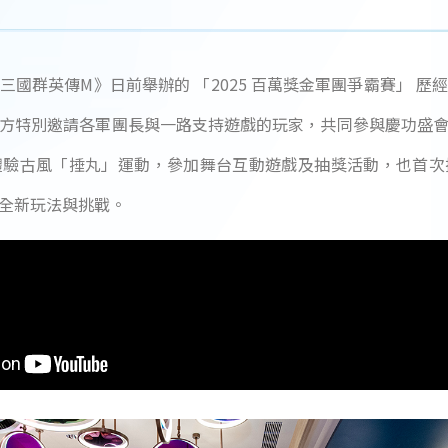
日前舉辦的 「2025 百萬獎金軍團爭霸賽」 歷經長達兩個月的激烈角逐，冠軍軍
方特別邀請各軍團長與一路支持遊戲的玩家，共同參與慶功盛
體驗古風「捶丸」運動，參加舞台互動遊戲及抽獎活動，也首次
全新玩法與挑戰。