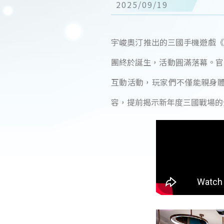
2025/09/19
宇峻奧汀推出的三國手機遊戲《三國群英傳M》
團終於誕生，活動圓滿落幕。官
互動活動，玩家們不僅能親身
容，提前揭示新年度三國戰場的