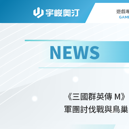
遊戲
GAM
AL
NEWS
G
PC
STA
《三國群英傳 M》
WEB
軍團討伐戰與鳥巢
DO