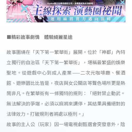
■精彩故事劇情 體驗綺麗星途
故事圍繞在「天下第一繁華街」展開。位於「神都」內特
立獨行的自治區「天下第一繁華街」，堪稱最繁盛的娛樂
聖地。從遊戲中心到成人產業——二次元咖啡廳、餐酒
館、遊樂園比比皆是，夜店與女公關店等聲色場所更是熱
鬧非凡。在繁華街有一條獨特的規則：「絕對禁止動武。
無法解決的爭端，必須以麻將來調停，其結果具備絕對的
法律效力。打破規則者將處以極刑。」
故事的主人公（玩家）因一場電視劇甄選會突發意外，陰