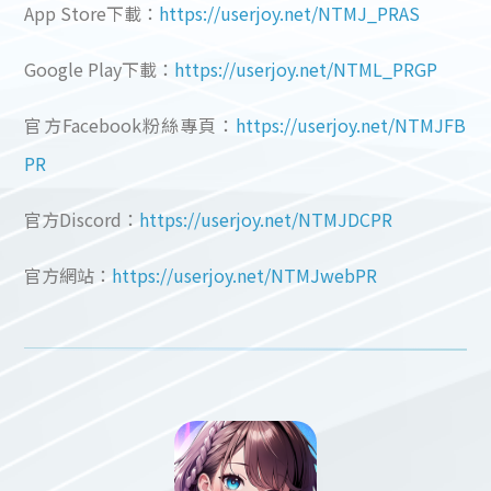
App Store下載：
https://userjoy.net/NTMJ_PRAS
Google Play下載：
https://userjoy.net/NTML_PRGP
官方Facebook粉絲專頁：
https://userjoy.net/NTMJFB
PR
官方Discord：
https://userjoy.net/NTMJDCPR
官方網站：
https://userjoy.net/NTMJwebPR