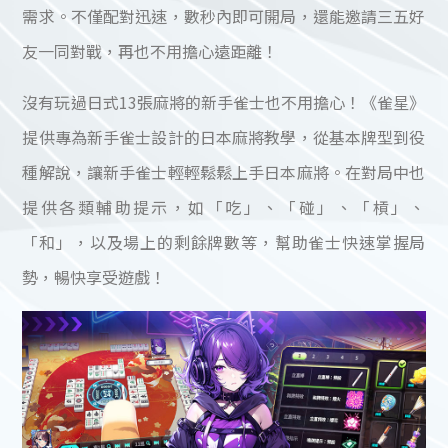
需求。不僅配對迅速，數秒內即可開局，還能邀請三五好
友一同對戰，再也不用擔心遠距離！
沒有玩過日式13張麻將的新手雀士也不用擔心！《雀星》
提供專為新手雀士設計的日本麻將教學，從基本牌型到役
種解說，讓新手雀士輕輕鬆鬆上手日本麻將。在對局中也
提供各類輔助提示，如「吃」、「碰」、「槓」、
「和」，以及場上的剩餘牌數等，幫助雀士快速掌握局
勢，暢快享受遊戲！