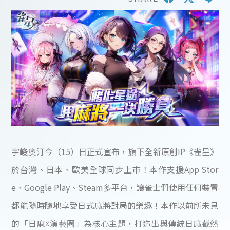
宇峻奧汀今（15）日正式宣布，旗下全新原創IP《雀星》
於台灣、日本、歐美全球同步上市！本作支援App Stor
e、Google Play、Steam多平台，讓雀士們使用任何裝置
都能隨時隨地享受日式麻將對局的樂趣！本作以前所未見
的「日麻☓演藝圈」為核心主題，打造出與傳統日麻截然