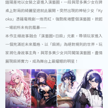
錯陽差地以女裝之姿進入演藝圈，一段與眾多美少女在牌
桌上對局的綺麗星途就此展開。突然出現的神祕少女「Ky
oka」憑藉電視劇一炮而紅，強勢席捲整個演藝圈，掀起
一場前所未有的風暴——
本作主線故事融合「演藝圈☓日麻」元素，帶領玩家進入
一個充滿近未來風格、以「麻將」為絕對規則的世界。玩
家將化身故事主角，與眾多美少女共同闖蕩演藝圈，盡情
展現麻將實力，成為舞台上最耀眼的明星！