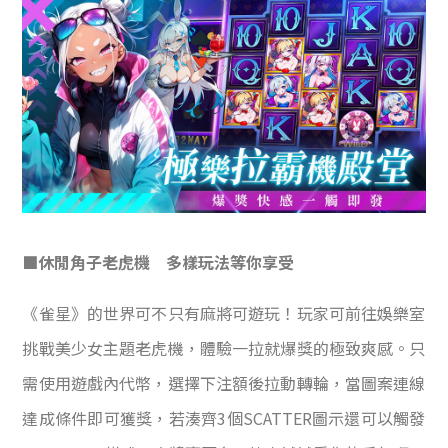
■休閒角子老虎機 多樣玩法等你享受
《雀星》的世界可不只有麻將可遊玩！玩家可前往娛樂室
挑戰美少女主題老虎機，體驗一拉就爆獎的極致爽感。只
需使用遊戲內代幣，選擇下注額後拉動轉輪，當圖案連線
達成條件即可獲獎，若湊齊3個SCATTER圖示還可以觸發