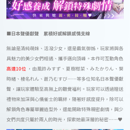
■日本聲優獻聲 累積好感解鎖感情支線
無論是清純萌妹、活潑少女，還是霸氣御姊，玩家將與各
具魅力的美少女們相遇、攜手邁向頂峰。本作可互動角色
高達10位
，由風鈴みすず、夏樹柑菜、みたかりん、葵
時緒、榛名れん、蒼乃むすび……等多位知名日本聲優獻
聲，讓玩家體驗至高無上的聽覺福利。玩家可以透過贈送
禮物來加深與心儀雀士的羈絆，隨著好感度提升，除可以
解鎖角色專屬華麗造型外，還能開啟特殊親密劇情，與少
女們共度只屬於兩人的時光，探索她最深層的秘密……♥