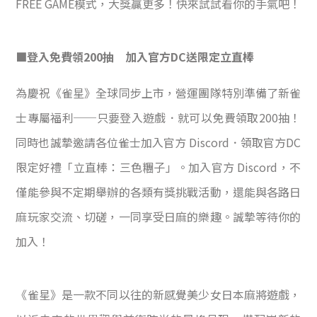
FREE GAME模式，大獎贏更多！快來試試看你的手氣吧！
■登入免費領200抽 加入官方DC送限定立直棒
為慶祝《雀星》全球同步上市，營運團隊特別準備了新雀
士專屬福利──只要登入遊戲．就可以免費領取200抽！
同時也誠摯邀請各位雀士加入官方 Discord．領取官方DC
限定好禮「立直棒：三色糰子」。加入官方 Discord，不
僅能參與不定期舉辦的各類有獎挑戰活動，還能與各路日
麻玩家交流、切磋，一同享受日麻的樂趣。誠摯等待你的
加入！
《雀星》是一款不同以往的新感覺美少女日本麻將遊戲，