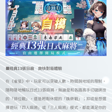
■經典13張日麻 爽快對局體驗
在《雀星》中，玩家可以突破人數、時間與地域的限制，
隨時隨地暢玩日式13張麻將。無論是和各路高手切磋牌技
的「排位戰」，還是輕鬆休閒的「娛樂戰」；抑或是想選
擇遊玩「四人麻將」或「三人麻將」模式，都能滿足你的