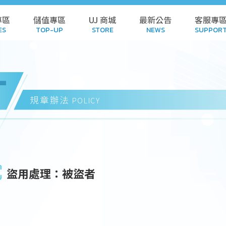
專區
儲值專區
UJ 商城
最新公告
客服專
ES
TOP-UP
STORE
NEWS
SUPPOR
L GAMES
TOP-UP
STORE
POL
T
AMES
HISTORY
CART
FA
規章辦法
POLICY
 GAMES
REDEEM CODE
DOWN
NDALONE
HISTORY
SUB
盜用處理：被盜者
 GAMES
SUSPE
WNLOAD