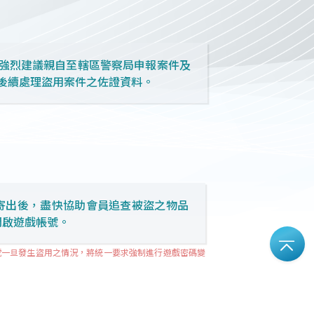
強烈建議親自至轄區警察局申報案件及
後續處理盜用案件之佐證資料。
寄出後，盡快協助會員追查被盜之物品
開啟遊戲帳號。