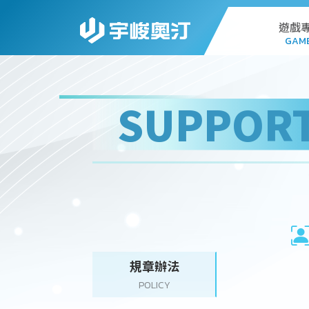
遊戲
GAM
AL
SUPPOR
G
PC
STA
WEB
規章辦法
POLICY
DO